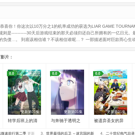
你！你这次以10万分之1的机率成功的获选为LIAR GAME TOURN
是----------30天后游戏结束的那天必须归还自己所拥有的一亿日
的负债…。 到底该相信谁？不该相信谁呢…？ 一部描述面对巨款而心生
下影片：
0.0
0.0
0.0
更新第01集
更新第01集
更新第01集
转学后班上的清
与奔驰于透明之
被遗弃圣女的异
纯可爱美少女，
夜的你，谈一场
世界美食之旅 用
线微速前行第二季
竟是小时候玩在
更新
3.
世界最强的后卫 ～迷宫国的新
看不见的恋爱。
隐藏技能召唤了
4.
二十世纪电气目录