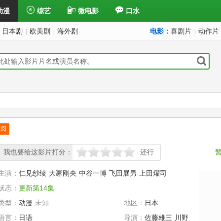
动漫
综艺
微电影
口水
日本剧
欧美剧
海外剧
电影：
喜剧片
动作片
|
|
|
订阅
已订
我也要给这影片打分：
还行
很差
较差
还行
推荐
力荐
主演：
仁见纱绫
大冢刚央
中谷一博
飞田展男
上田燿司
状态：
更新第14集
类型：
动漫
未知
地区：
日本
语言：
日语
导演：
佐藤雄三
川野