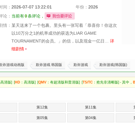
麻美
时间：
2026-07-07 13:22:01
年份：
2026
评论：
当前有
0
条评论，
剧情：
某天送来了一个包裹。里头有一张写着「恭喜你！你这次
以10万分之1的机率成功的获选为LIAR GAME
TOURNAMENT的会员。」的信，以及现金一亿日…
详
细剧情
欺诈游戏动画版
欺诈游戏 韩国版
欺诈游戏
欺诈游戏(韩国版)
高清版] [
HD
：高清版] [
QMV
：有超清版和普清版] [
TS/TC
：抢先非清晰版] - 其中，
第12集
第11集
第05集
第04集