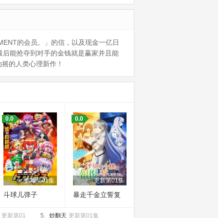
AMENT的会员。」的信，以及现金一亿日
元。最后能抢夺到对手的金钱就是赢家并且能
动摇的人类心理新作！
0.0
0.0
更新第01集
更新第01集
斗球儿弹子
暴走千金立誓复
仇。～用魔导书
更新第01
5.
炒翻天
更新第01集
之力碾碎祖国～