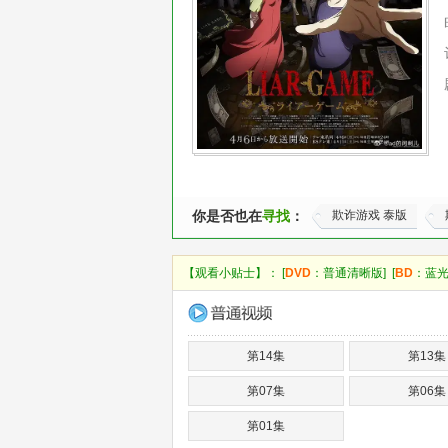
你是否也在
寻找
：
欺诈游戏 泰版
【观看小贴士】： [
DVD
：普通清晰版] [
BD
：蓝光
第14集
第13集
第07集
第06集
第01集