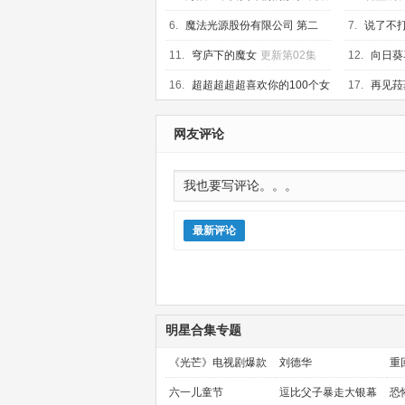
第01集
第01集
6.
魔法光源股份有限公司 第二
7.
说了不
季
更新第01集
人，不知为
11.
穹庐下的魔女
更新第02集
12.
向日葵
第01集
16.
超超超超超喜欢你的100个女
17.
再见菈
朋友 第三季
更新第01集
网友评论
最新评论
明星合集专题
《光芒》电视剧爆款
刘德华
重
预定！
金
六一儿童节
逗比父子暴走大银幕
恐