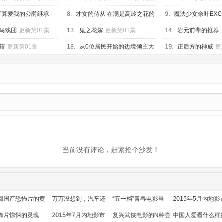
一起的哥
露营车
人探索者～
更新第01集
集
打算爱我的公爵继承
8.
才女的侍从 在满是高岭之花的
9.
魔法少女奈叶EXCE
何对我宠爱有加
更新
贵族学校暗中照顾
更新第01集
Blaze Vengeance
更
马戏团
更新第01集
13.
鬼之花嫁
更新第01集
14.
岩元前辈的推荐
菈
更新第01集
18.
从0位居民开始的边境领主大
19.
正后方的神威
更
人
更新第01集
当前没有评论，赶紧抢个沙发！
回国产恐怖片的黄
万万没想到，汽车还
“五一档”青春电影当
2015年5月内地影
时代
能干这个？
道
前瞻
怖片惊悚的灵魂
2015年7月内地影市
复兴武侠电影的N种尝
中国人爱看什么样