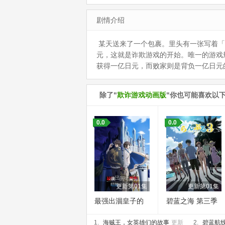
剧情介绍
某天送来了一个包裹。里头有一张写着「恭喜
元，这就是诈欺游戏的开始。唯一的游戏规则
获得一亿日元，而败家则是背负一亿日元
除了"
欺诈游戏动画版
"你也可能喜欢以
0.0
0.0
更新第01集
更新第01集
最强出涸皇子的
碧蓝之海 第三季
暗跃帝位争夺
1.
海贼王，女英雄们的故事
更新
2.
碧蓝航