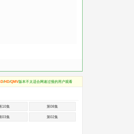
BD
/
HD
/
QMV
版本不太适合网速过慢的用户观看
第10集
第08集
第03集
第02集