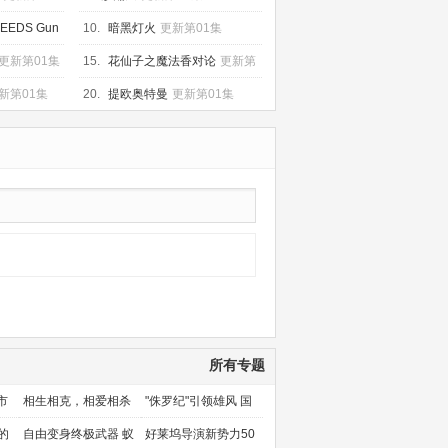
EDS Gun
10.
暗黑灯火
更新第01集
新第01集
更新第01集
15.
花仙子之魔法香对论
更新第
03集
新第01集
20.
提欧奥特曼
更新第01集
所有专题
市
相生相克，相爱相杀
"侏罗纪"引领雄风 国
产片下旬逆袭
的
自由变身终极武器 蚁
好莱坞导演新势力50