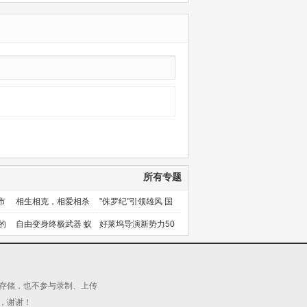
所有专题
市
相生相克，相爱相杀
"侏罗纪"引领雄风 国
产片下旬逆袭
的
自由变身终极武器 蚁
好莱坞导演新势力50
人能力使用者大盘点
人上篇
源存储，也不参与录制、上传
，谢谢！