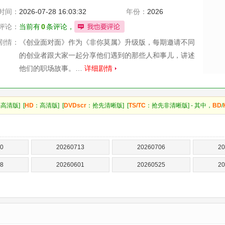
时间：
2026-07-28 16:03:32
年份：
2026
评论：
当前有
0
条评论，
剧情：
《创业面对面》作为《非你莫属》升级版，每期邀请不同
的创业者跟大家一起分享他们遇到的那些人和事儿，讲述
他们的职场故事。…
详细剧情
高清版] [
HD
：高清版] [
DVDscr
：抢先清晰版] [
TS/TC
：抢先非清晰版] - 其中，
BD
/
0
20260713
20260706
20
8
20260601
20260525
20