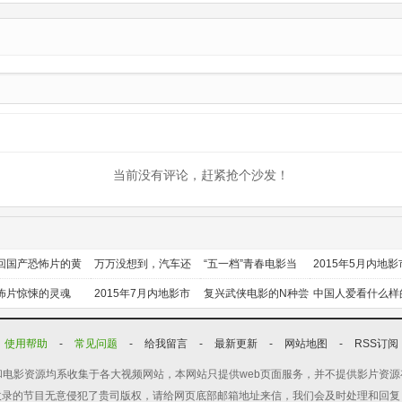
新20260710第23期
当前没有评论，赶紧抢个沙发！
回国产恐怖片的黄
万万没想到，汽车还
“五一档”青春电影当
2015年5月内地影
时代
能干这个？
道
前瞻
怖片惊悚的灵魂
2015年7月内地影市
复兴武侠电影的N种尝
中国人爱看什么样
前瞻
试
喜剧？
使用帮助
-
常见问题
-
给我留言
-
最新更新
-
网站地图
-
RSS订阅
电影资源均系收集于各大视频网站，本网站只提供web页面服务，并不提供影片资
收录的节目无意侵犯了贵司版权，请给网页底部邮箱地址来信，我们会及时处理和回复