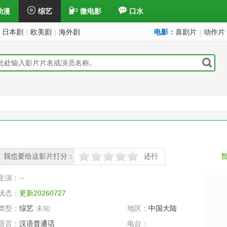
动漫
综艺
微电影
口水
日本剧
欧美剧
海外剧
电影：
喜剧片
动作片
|
|
|
我也要给这影片打分：
还行
很差
较差
还行
推荐
力荐
主演：
--
状态：
更新20260727
类型：
综艺
未知
地区：
中国大陆
语言：
汉语普通话
电台：