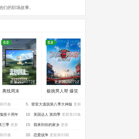
他们的职场故事。
0.0
0.0
更新20260728
更新20260712
离线周末
极挑男人帮 爆笑
精华版
第05集
5.
密室大逃脱第八季大神版
更新
20260729大神版第2期下
鬼怪十周年
10.
美国达人 第四季
更新第26集
第三季
更新
15.
我来到你的家乡
更新
20260628第4期
第05集
20.
恋爱战争
更新第03期