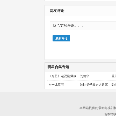
网友评论
最新评论
明星合集专题
《光芒》电视剧爆款
刘德华
重
预定！
金
六一儿童节
逗比父子暴走大银幕
恐
本网站提供的最新电视剧和
若本站