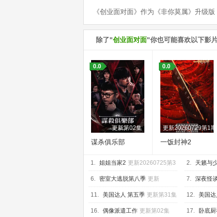
《创业面对面》作为《非你莫属》升级版
除了"
创业面对面
"你也可能喜欢以下影
0.0
0.0
更新第02集
更新20260729第
谋杀俱乐部
一饭封神2
1.
姐姐当家2
更新20260725第3
2.
天籁与
期上
享版
6.
密室大逃脱第八季
更新
7.
深夜怪
20260729第2期上
集
11.
美国达人 第五季
更新第31集
12.
美国达
16.
偶像派遣工作
更新第02集
17.
卧底厨