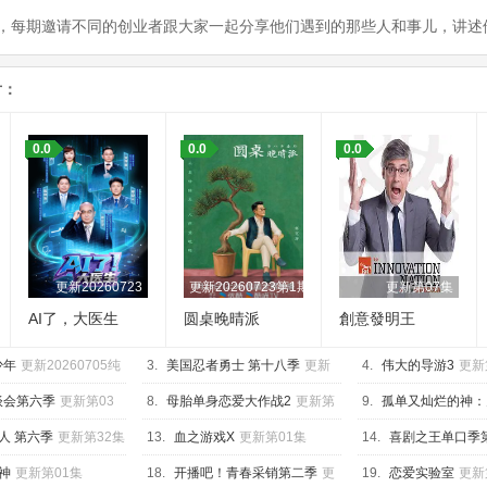
，每期邀请不同的创业者跟大家一起分享他们遇到的那些人和事儿，讲述
片：
0.0
0.0
0.0
1期上美食竞技纯享版
更新20260723
更新20260723第1期
更新第07集
AI了，大医生
圆桌晚晴派
創意發明王
少年
更新20260705纯
3.
美国忍者勇士 第十八季
更新
4.
伟大的导游3
更新
第02集
谈会第六季
更新第03
8.
母胎单身恋爱大作战2
更新第
9.
孤单又灿烂的神：
10集
特辑
更新第04集
人 第六季
更新第32集
13.
血之游戏X
更新第01集
14.
喜剧之王单口季
320260705第1期加更
神
更新第01集
18.
开播吧！青春采销第二季
更
19.
恋爱实验室
更新