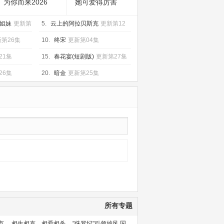
为你而来2026
她可爱得厉害
姐妹
更新第
5.
云上的阿拉贝斯克
更新第12
集
第26集
10.
终宋
更新第04集
21集
15.
春花宴(短剧版)
更新第27集
26集
20.
暗金
更新第25集
所有专题
市
相生相克，相爱相杀
"侏罗纪"引领雄风 国