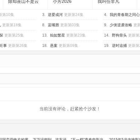
除却巫山不是云
小芳2026
我叫任非凡
2026
新第10集
3.
逆爱成河
更新第24集
4.
我的青春期之同心
10集
孔
更新第18集
8.
蓝嘴唇
更新第03集
9.
少侠逆袭攻略
更新
探
更新第25集
13.
灿如繁星
更新第23集
14.
野狗骨头
更新第
旺事
更新第26集
18.
悬案
更新第09集
19.
逆时追捕
更新第
当前没有评论，赶紧抢个沙发！
回国产恐怖片的黄
万万没想到，汽车还
“五一档”青春电影当
2015年5月内地影