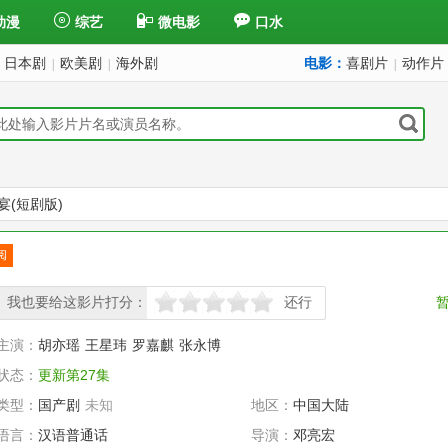
动漫
综艺
微电影
口水
日本剧
欧美剧
海外剧
电影：
喜剧片
动作片
|
|
|
宴(短剧版)
阅
订
我也要给这影片打分：
还行
很差
较差
还行
推荐
力荐
主演：
胡亦瑶
王星玮
罗嘉麒
张永博
状态：
更新第27集
类型：
国产剧
未知
地区：
中国大陆
语言：
汉语普通话
导演：
邓亮宏