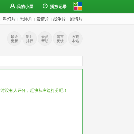
我的小屋
播放记录
科幻片
恐怖片
爱情片
战争片
剧情片
|
|
|
|
|
最近
影片
会员
留言
收藏
更新
排行
帮助
反馈
本站
暂时没有人评分，赶快从左边打分吧！