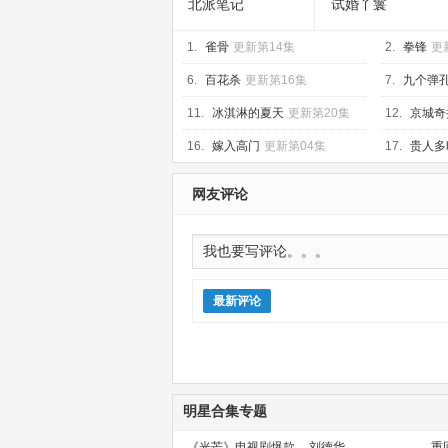
北派笔记
试婚丫鬟
1.
雀骨
更新第14集
2.
拳锋
更
6.
百花杀
更新第16集
7.
九个弹
11.
冰淇淋的夏天
更新第20集
12.
京城奇
16.
嫁入高门
更新第04集
17.
贵人多
网友评论
最新评论
明星合集专题
《光芒》电视剧爆款
刘德华
重