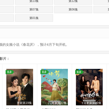
第13集
第12集
第07集
第06集
第01集
颜的女频小说《春花厌》，预计4月下旬开机。
影片：
0.0
0.0
0.0
更新第19集
更新第07集
更新第10集