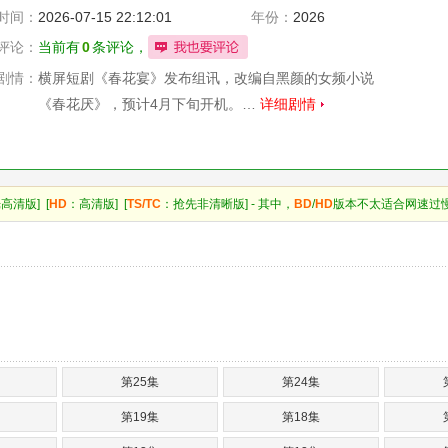
时间：
2026-07-15 22:12:01
年份：
2026
评论：
当前有
0
条评论，
剧情：
横屏短剧《春花宴》发布组讯，改编自黑颜的女频小说
《春花厌》，预计4月下旬开机。…
详细剧情
高清版] [
HD
：高清版] [
TS/TC
：抢先非清晰版] - 其中，
BD
/
HD
版本不太适合网速过
第25集
第24集
第19集
第18集