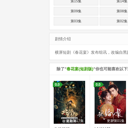
第15集
第14集
第09集
第08集
第03集
第02集
剧情介绍
横屏短剧《春花宴》发布组讯，改编自黑
除了"
春花宴(短剧版)
"你也可能喜欢以下
0.0
0.0
更新第17集
更新第01集