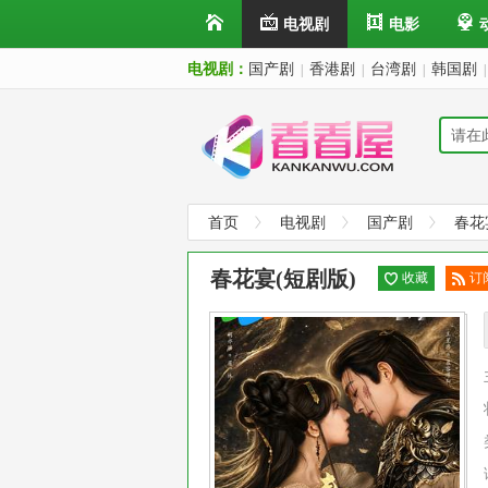
电视剧
电影
电视剧：
国产剧
香港剧
台湾剧
韩国剧
|
|
|
|
首页
电视剧
国产剧
春花
春花宴(短剧版)
收藏
订
已
阅