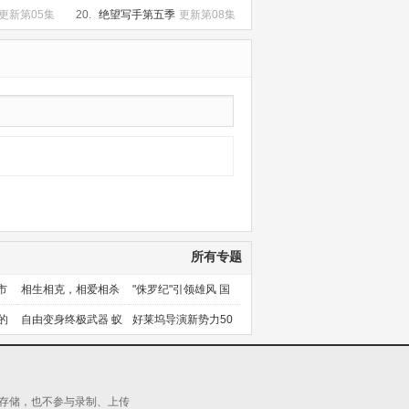
更新第05集
20.
绝望写手第五季
更新第08集
所有专题
市
相生相克，相爱相杀
"侏罗纪"引领雄风 国
产片下旬逆袭
的
自由变身终极武器 蚁
好莱坞导演新势力50
人能力使用者大盘点
人上篇
源存储，也不参与录制、上传