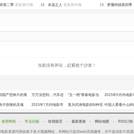
录第二季
更新第03集
18.
未选之人
更新第06集
19.
梦魇绝镇第四季
当前没有评论，赶紧抢个沙发！
回国产恐怖片的黄
万万没想到，汽车还
“五一档”青春电影当
2015年5月内地影
时代
能干这个？
道
前瞻
怖片惊悚的灵魂
2015年7月内地影市
复兴武侠电影的N种尝
中国人爱看什么样
前瞻
试
喜剧？
使用帮助
-
常见问题
-
给我留言
-
最新更新
-
网站地图
-
RSS订阅
电影资源均系收集于各大视频网站，本网站只提供web页面服务，并不提供影片资