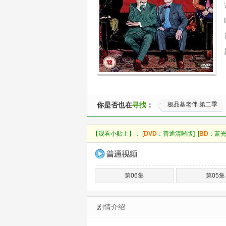
你是否也在
寻找
：
极品基老伴 第二季
【观看小贴士】： [
DVD
：普通清晰版] [
BD
：蓝光
第06集
第05集
剧情介绍