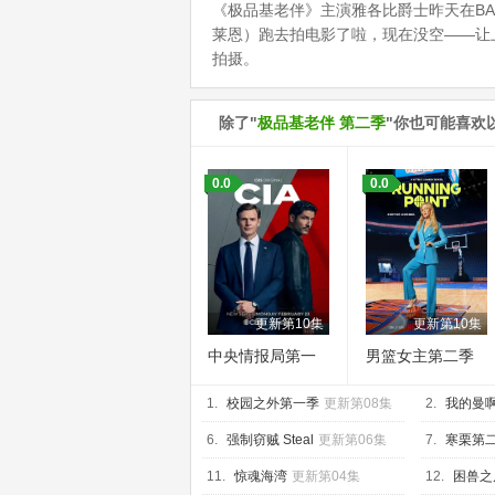
《极品基老伴》主演雅各比爵士昨天在BA
莱恩）跑去拍电影了啦，现在没空——让
拍摄。
除了"
极品基老伴 第二季
"你也可能喜欢
0.0
0.0
更新第10集
更新第10集
中央情报局第一
男篮女主第二季
季
1.
校园之外第一季
更新第08集
2.
我的曼啊
6.
强制窃贼 Steal
更新第06集
7.
寒栗第
11.
惊魂海湾
更新第04集
12.
困兽之