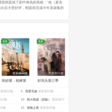
调居然延续了剧中角色的风格：“他（麦克
播出后大受好评，刚提前完成今年圣诞集的
0.0
0.0
更新第08集
更新第01集
纸钞屋：柏林第
好兆头第三季
二季
更新第02集
5.
母爱无赦
更新第03集
01集
10.
怒火救援（剧版）
更新第07
集
04集
15.
致敬之夜
更新第05集