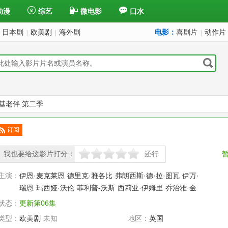
动漫
综艺
微电影
口水
日本剧
欧美剧
海外剧
电影：
喜剧片
动作片
|
|
|
基老伴 第二季
订阅
已订
阅
我也要给这影片打分：
还行
很差
较差
还行
推荐
力荐
主演：
伊恩·麦克莱恩
德里克·雅各比
弗朗西斯·德·拉·图瓦
伊万·
瑞恩
玛西娅·沃伦
菲利普-沃斯
西莉亚·伊姆里
乔治雅·金
状态：
更新第06集
类型：
欧美剧
未知
地区：
英国