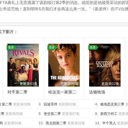
FTA典礼上无意透露了该剧续订第2季的消息。搞笑的是他接受采访的腔
上帝诅咒他！直到明年5月我们才会再这么来一次。”《基老伴》在ITV台
以下影片：
0.0
0.0
0.0
更新第03集
更新第06集
更新第02集
对手第二季
哈达克一家第二
达顿牧场
季
 第二季
更新第06集
3.
囚途罪伴
更新第03集
4.
极地恶灵第三季
二季
更新第06集
8.
堡垒第二季
更新第07集
9.
新西兰特工
更新第
局
更新第04集
13.
黑太阳第二季
更新第02集
14.
半个男人
更新第