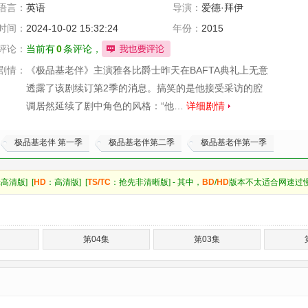
语言：
英语
导演：
爱德·拜伊
时间：
2024-10-02 15:32:24
年份：
2015
评论：
当前有
0
条评论，
剧情：
《极品基老伴》主演雅各比爵士昨天在BAFTA典礼上无意
透露了该剧续订第2季的消息。搞笑的是他接受采访的腔
调居然延续了剧中角色的风格：“他…
详细剧情
极品基老伴 第一季
极品基老伴第二季
极品基老伴第一季
高清版] [
HD
：高清版] [
TS/TC
：抢先非清晰版] - 其中，
BD
/
HD
版本不太适合网速过
第04集
第03集