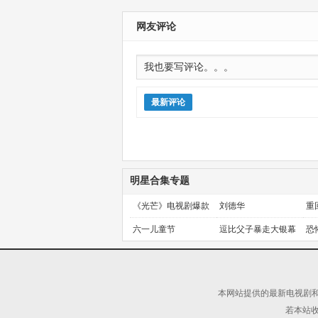
网友评论
最新评论
明星合集专题
《光芒》电视剧爆款
刘德华
重
预定！
金
六一儿童节
逗比父子暴走大银幕
恐
本网站提供的最新电视剧和
若本站