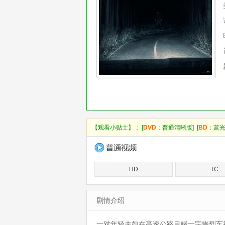
【观看小贴士】： [
DVD
：普通清晰版] [
BD
：蓝光
HD
TC
剧情介绍
一对年轻夫妇在高速公路目睹一宗惨烈车