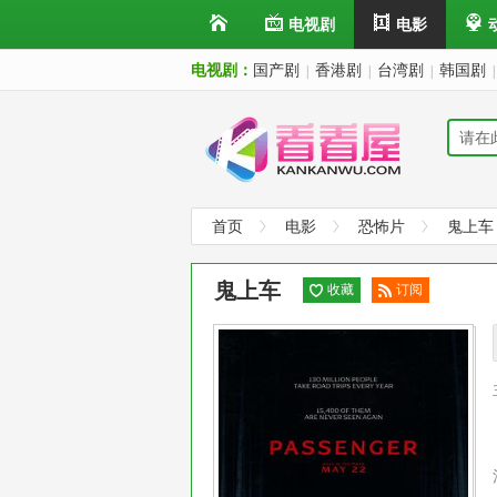
电视剧
电影
电视剧：
国产剧
香港剧
台湾剧
韩国剧
|
|
|
|
首页
电影
恐怖片
鬼上车
鬼上车
收藏
订阅
已订
阅