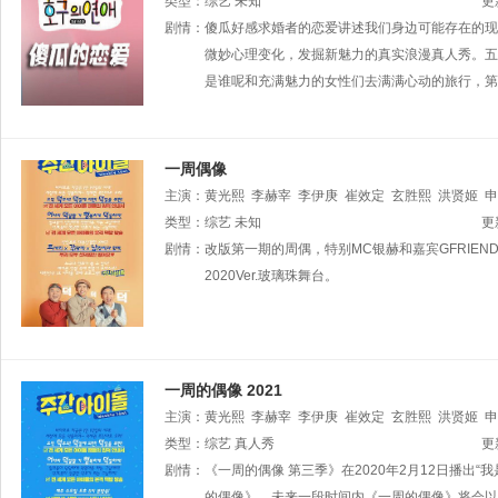
类型：
综艺
未知
更
剧情：
傻瓜好感求婚者的恋爱讲述我们身边可能存在的现
微妙心理变化，发掘新魅力的真实浪漫真人秀。五
是谁呢和充满魅力的女性们去满满心动的旅行，第
一周偶像
主演：
黄光熙
李赫宰
李伊庚
崔效定
玄胜熙
洪贤姬
申
类型：
综艺
未知
更
剧情：
改版第一期的周偶，特别MC银赫和嘉宾GFRIE
2020Ver.玻璃珠舞台。
一周的偶像 2021
主演：
黄光熙
李赫宰
李伊庚
崔效定
玄胜熙
洪贤姬
申
类型：
综艺
真人秀
更
剧情：
《一周的偶像 第三季》在2020年2月12日播出
的偶像》，未来一段时间内《一周的偶像》将会以