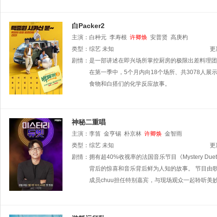
白Packer2
主演：
白种元
李寿根
许卿焕
安普贤
高庚杓
类型：
综艺
未知
更
剧情：
是一部讲述在即兴场所掌控厨房的极限出差料理团
在第一季中，5个月内向18个场所、共3078人
食物和白搭们的化学反应故事。
神秘二重唱
主演：
李笛
金亨锡
朴京林
许卿焕
金智雨
类型：
综艺
未知
更
剧情：
拥有超40%收视率的法国音乐节目《Mystery
背后的惊喜和音乐背后鲜为人知的故事。 节目由
成员chuu担任特别嘉宾，与现场观众一起聆听