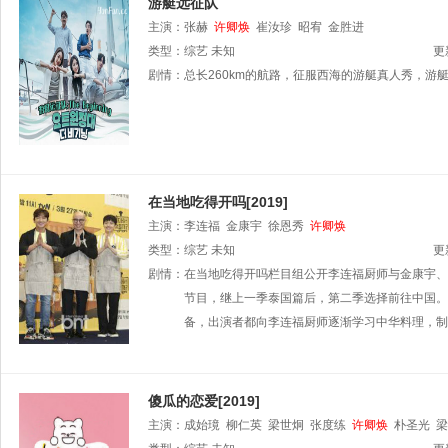
游艇远征队
主演：
张赫
许卿焕
崔汝珍
昭宥
金胜进
类型：
综艺
未知
更
剧情：
总长260km的航路，征服西海的游艇真人秀，游艇远
在当地吃得开吗[2019]
主演：
李连福
金康宇
徐恩秀
许卿焕
类型：
综艺
未知
更
剧情：
在当地吃得开吗栏目组公开李连福厨师与金康宇、
节目，继上一季泰国篇后，第二季选择前往中国。
备，出演者都向李连福厨师逐渐学习中华料理，制
傻瓜的恋爱[2019]
主演：
成始璄
柳仁英
梁世炯
张度练
许卿焕
朴圣光
梁