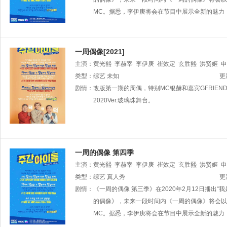
MC。据悉，李伊庚将会在节目中展示全新的魅力
一周偶像[2021]
主演：
黄光熙
李赫宰
李伊庚
崔效定
玄胜熙
洪贤姬
申
类型：
综艺
未知
更
剧情：
改版第一期的周偶，特别MC银赫和嘉宾GFRIE
2020Ver.玻璃珠舞台。
一周的偶像 第四季
主演：
黄光熙
李赫宰
李伊庚
崔效定
玄胜熙
洪贤姬
申
类型：
综艺
真人秀
更
剧情：
《一周的偶像 第三季》在2020年2月12日播出
的偶像》，未来一段时间内《一周的偶像》将会以
MC。据悉，李伊庚将会在节目中展示全新的魅力