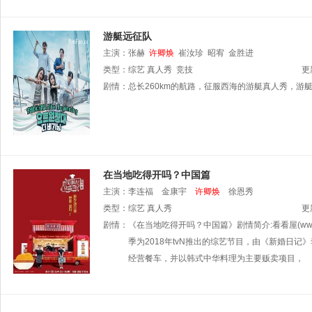
游艇远征队
主演：
张赫
许卿焕
崔汝珍
昭宥
金胜进
类型：
综艺
真人秀
竞技
更
剧情：
总长260km的航路，征服西海的游艇真人秀，游艇远
在当地吃得开吗？中国篇
主演：
李连福
金康宇
许卿焕
徐恩秀
类型：
综艺
真人秀
更
剧情：
《在当地吃得开吗？中国篇》剧情简介:看看屋(ww
季为2018年tvN推出的综艺节目，由《新婚日
经营餐车，并以韩式中华料理为主要贩卖项目，