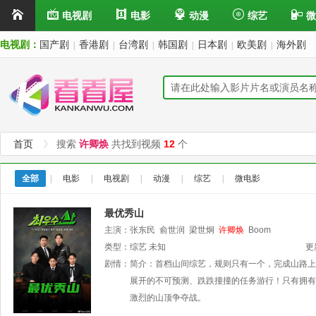
电视剧
电影
动漫
综艺
微
电视剧：
国产剧
香港剧
台湾剧
韩国剧
日本剧
欧美剧
海外剧
|
|
|
|
|
|
首页
搜索
许卿焕
共找到视频
12
个
全部
|
电影
|
电视剧
|
动漫
|
综艺
|
微电影
最优秀山
主演：
张东民
俞世润
梁世炯
许卿焕
Boom
类型：
综艺
未知
更
剧情：
简介：首档山间综艺，规则只有一个，完成山路上
展开的不可预测、跌跌撞撞的任务游行！只有拥有
激烈的山顶争夺战。