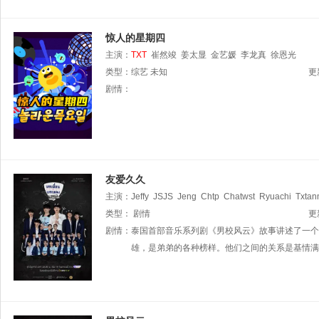
惊人的星期四
主演：
TXT
崔然竣
姜太显
金艺媛
李龙真
徐恩光
类型：
综艺
未知
更
剧情：
友爱久久
主演：
Jeffy
JSJS
Jeng
Chtp
Chatwst
Ryuachi
Txtan
类型：
剧情
更
剧情：
泰国首部音乐系列剧《男校风云》故事讲述了一个
雄，是弟弟的各种榜样。他们之间的关系是基情满