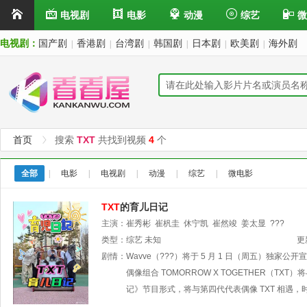
电视剧
电影
动漫
综艺
微
电视剧：
国产剧
香港剧
台湾剧
韩国剧
日本剧
欧美剧
海外剧
|
|
|
|
|
|
首页
搜索
TXT
共找到视频
4
个
全部
|
电影
|
电视剧
|
动漫
|
综艺
|
微电影
TXT
的育儿日记
主演：
崔秀彬
崔杋圭
休宁凯
崔然竣
姜太显
???
类型：
综艺
未知
更
剧情：
Wavve（???）将于 5 月 1 日（周五）独
偶像组合 TOMORROW X TOGETHER（
记》节目形式，将与第四代代表偶像 TXT 相遇，