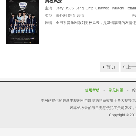
男校风云
主演：
Jeffy
JSJS
Jeng
Chtp
Chatwst
Ryuachi
Txtan
类型：
海外剧
剧情
言情
更
剧情：
全男系音乐剧系列男校风云，是基情满满的友情还
首页
上
使用帮助
-
常见问题
-
本网站提供的最新电视剧和电影资源均系收集于各大视频网
若本站收录的节目无意侵犯了贵司版权，
Copyright © 20