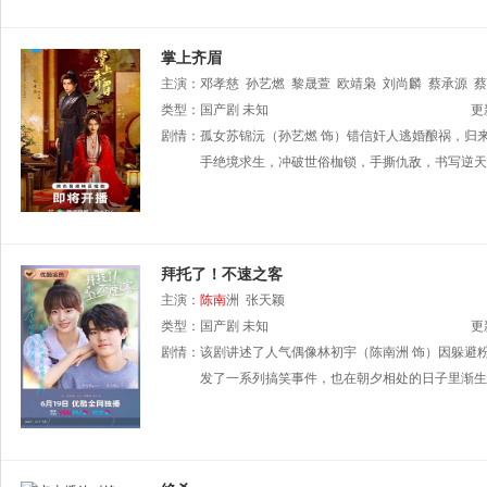
掌上齐眉
主演：
邓孝慈
孙艺燃
黎晟萱
欧靖枭
刘尚麟
蔡承源
蔡
类型：
国产剧
未知
更
剧情：
孤女苏锦沅（孙艺燃 饰）错信奸人逃婚酿祸，归
手绝境求生，冲破世俗枷锁，手撕仇敌，书写逆天
拜托了！不速之客
主演：
陈南
洲
张天颖
类型：
国产剧
未知
更
剧情：
该剧讲述了人气偶像林初宇（陈南洲 饰）因躲避
发了一系列搞笑事件，也在朝夕相处的日子里渐生