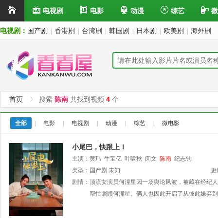
电视剧
电影
动漫
综艺
微
电视剧：
国产剧
香港剧
台湾剧
韩国剧
日本剧
欧美剧
海外剧
|
|
|
|
|
|
首页
搜索
陈南
共找到视频
4
个
全部
|
电影
|
电视剧
|
动漫
|
综艺
|
微电影
小尾巴，快跟上！
主演：
黄玮
牛宝亿
叶啸秋
闵文
陈南
纪志钧
类型：
国产剧
未知
更
剧情：
顶流女演员何潼星因一场舆论风波，被藏在经纪人
帮忙照顾何潼星。俩人也因此开启了从彼此嫌弃到