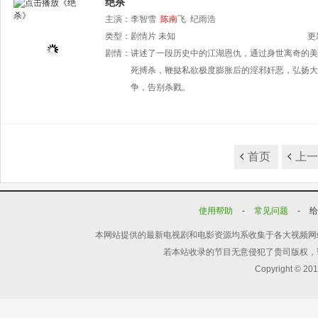
绝杀
主演：
李智雪
陈南
飞
纪雨浩
类型：
剧情片
未知
更
剧情：
讲述了一段历史中的江湖恩仇，通过身世离奇的美
死搏杀，鞭挞私欲极度膨胀后的淫邪奸恶，弘扬大
争，告别杀戮。
首页
上
使用帮助
-
常见问题
-
本网站提供的最新电视剧和电影资源均系收集于各大视频网
若本站收录的节目无意侵犯了贵司版权，
Copyright © 20