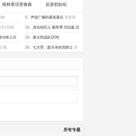
格林童话变奏曲
反派初始化
3集
5.
声优广播的幕前幕后
更新第
12集
第199集
10.
进击的巨人 最终季 完结篇 后
篇
HD中字
雄与铁人兵
15.
暴太郎战队DON
BROTHERS
已完结
12集
20.
七大罪：默示录的四骑士
更
新至17集
所有专题