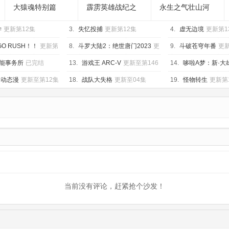
大猿魂特别篇
霹雳英雄战纪之
永生之气壮山河
刜伐世界
学
更新第12集
3.
失忆投捕
更新第12集
4.
虚无边境
更新第1
GO RUSH！！
更新第
8.
斗罗大陆2：绝世唐门2023
更
9.
斗破苍穹年番
更新
新第153集
能事务所
已完结
13.
游戏王 ARC-V
更新至第146
14.
哆啦A梦：新·大
集
团
已完结
 动态漫
更新至第12集
18.
战队大失格
更新至04集
19.
怪物转生
更新第
当前没有评论，赶紧抢个沙发！