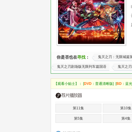
你是否也在
寻找
：
鬼灭之刃：无限城篇
鬼灭之刃剧场版无限列车篇国语
鬼灭之刃
【观看小贴士】： [
DVD
：普通清晰版] [
BD
：蓝光
第11集
第10集
第5集
第4集