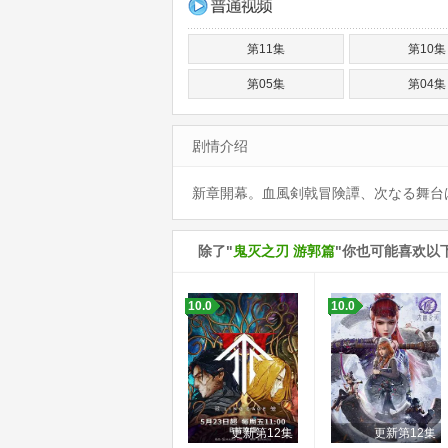
第11集
第10集
第05集
第04集
剧情介绍
新章開幕。血風剣戟冒険譚、次なる舞台は
除了"
鬼灭之刃 游郭篇
"你也可能喜欢以
10.0
10.0
更新第12集
更新第12集