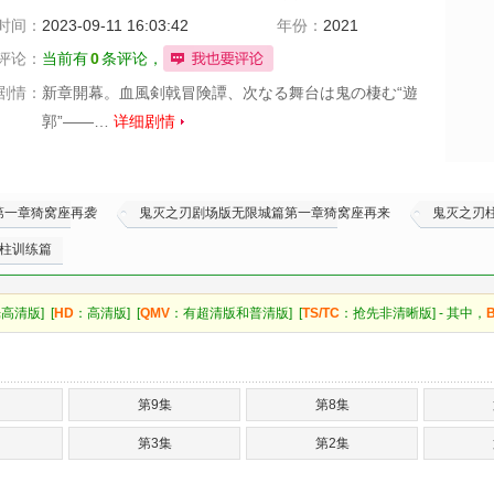
时间：
2023-09-11 16:03:42
年份：
2021
评论：
当前有
0
条评论，
剧情：
新章開幕。血風剣戟冒険譚、次なる舞台は鬼の棲む“遊
郭”——…
详细剧情
第一章猗窝座再袭
鬼灭之刃剧场版无限城篇第一章猗窝座再来
鬼灭之刃
柱训练篇
高清版] [
HD
：高清版] [
QMV
：有超清版和普清版] [
TS/TC
：抢先非清晰版] - 其中，
第9集
第8集
第3集
第2集