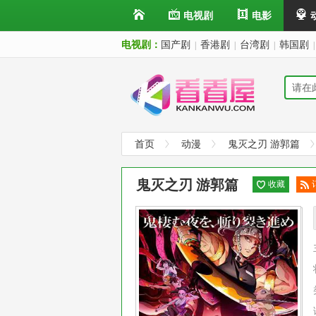
电视剧
电影
电视剧：
国产剧
香港剧
台湾剧
韩国剧
|
|
|
|
首页
动漫
鬼灭之刃 游郭篇
鬼灭之刃 游郭篇
收藏
阅