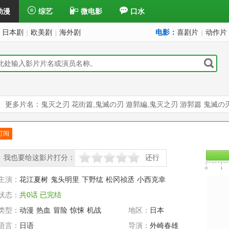
动漫
综艺
微电影
口水
日本剧
欧美剧
海外剧
电影：
喜剧片
动作片
|
|
|
更多片名：鬼灭之刃 花街篇,鬼滅の刃 遊郭編,鬼灭之刃 游郭篇 鬼滅の刃
订阅
已订
我也要给这影片打分：
还行
很差
较差
还行
推荐
力荐
主演：
花江夏树
鬼头明里
下野纮
松冈祯丞
小西克幸
状态：
共0话 已完结
类型：
动漫
热血
冒险
惊悚
机战
地区：
日本
竞技
经典
语言：
日语
导演：
外崎春雄