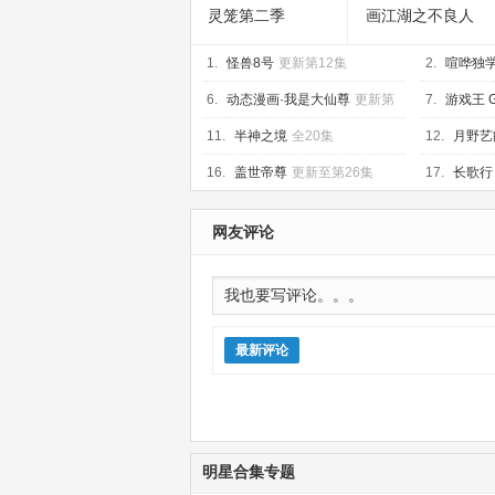
灵笼第二季
画江湖之不良人
第七季
1.
怪兽8号
更新第12集
2.
喧哗独
6.
动态漫画·我是大仙尊
更新第
7.
游戏王 
287集
145集
11.
半神之境
全20集
12.
月野艺
16.
盖世帝尊
更新至第26集
17.
长歌行
网友评论
最新评论
明星合集专题