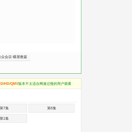
柱众会议·蝶屋敷篇
BD
/
HD
/
QMV
版本不太适合网速过慢的用户观看
第7集
第6集
第1集