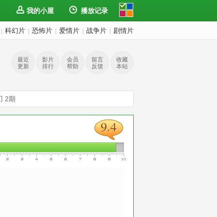
我的小屋
播放记录
科幻片
恐怖片
爱情片
战争片
剧情片
|
|
|
|
|
最近
影片
会员
留言
收藏
更新
排行
帮助
反馈
本站
 2期
9.4
9.4