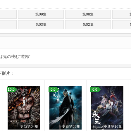
第09集
第08集
第03集
第02集
鬼の棲む“遊郭”——
下影片：
10.0
0.0
0.0
更新第04集
更新第55集
更新第16集