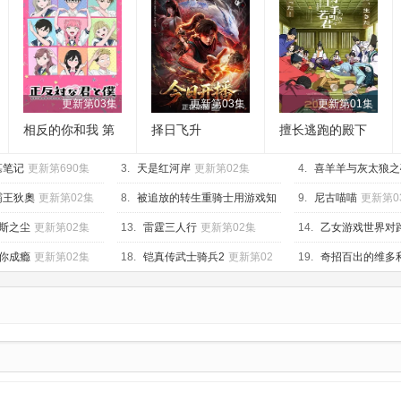
更新第03集
更新第03集
更新第01集
相反的你和我 第
择日飞升
擅长逃跑的殿下
二季
第二季
墓笔记
更新第690集
3.
天是红河岸
更新第02集
4.
喜羊羊与灰太狼之
更新第46集
霸王狄奧
更新第02集
8.
被追放的转生重骑士用游戏知
9.
尼古喵喵
更新第0
识开无双
更新第03集
斯之尘
更新第02集
13.
雷霆三人行
更新第02集
14.
乙女游戏世界对
不友好 第二季
更新第
你成瘾
更新第02集
18.
铠真传武士骑兵2
更新第02
19.
奇招百出的维多
集
02集