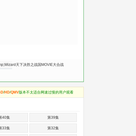
;Wizard天下决胜之战国MOVIE大合战
BD
/
HD
/
QMV
版本不太适合网速过慢的用户观看
第40集
第39集
第33集
第32集