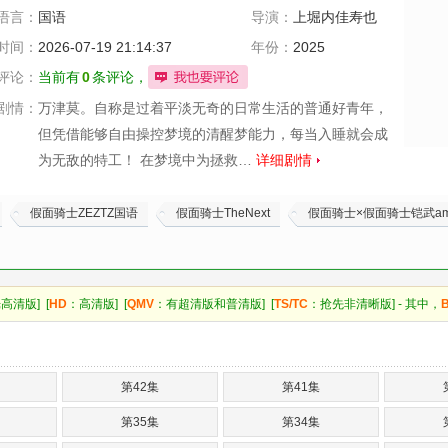
语言：
国语
导演：
上堀内佳寿也
柏木宏纪
山口
时间：
2026-07-19 21:14:37
年份：
2025
恭平
柴崎贵行
评论：
当前有
0
条评论，
叶山康一郎
剧情：
万津莫。自称是过着平淡无奇的日常生活的普通好青年，
但凭借能够自由操控梦境的清醒梦能力，每当入睡就会成
为无敌的特工！ 在梦境中为拯救…
详细剧情
假面骑士ZEZTZ国语
假面骑士TheNext
假面骑士×假面骑士铠武amp
高清版] [
HD
：高清版] [
QMV
：有超清版和普清版] [
TS/TC
：抢先非清晰版] - 其中，
第42集
第41集
第35集
第34集