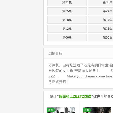
第31集
第30集
第25集
第24集
第18集
第17集
第12集
第11集
第06集
第05集
剧情介绍
万津莫。自称是过着平淡无奇的日常生
被囚禁的女主角·宁梦而大显身手。 然
ZZZ！ Make your dream c
务正式开启！
除了"
假面骑士ZEZTZ国语
"你也可能喜
0.0
0.0