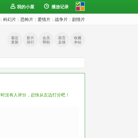
我的小屋
播放记录
科幻片
恐怖片
爱情片
战争片
剧情片
|
|
|
|
|
最近
影片
会员
留言
收藏
更新
排行
帮助
反馈
本站
暂时没有人评分，赶快从左边打分吧！