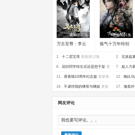
更新第03集
更新第01集
万古至尊：李云
炼气十万年特别
霄传
篇 阳极天下
1.
十二层宝塔
更新第12集
2.
北派盗
6.
花织同学转生后还是想干架
更
7.
超人力
新第02集
11.
香蕉喵10周年纪念篇
更新第
12.
梅比乌
01集
16.
不虐待我的继母与继姐
更新
17.
澈底对
第02集
网友评论