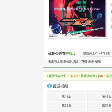
你是否也在
寻找
：
假面骑士ZEZTZ日语
假面骑士歌查德剧场版：THE·未来·破晓
【观看小贴士】： [
DVD
：普通清晰版] [
BD
：蓝光
第44集
第43集
第38集
第37集