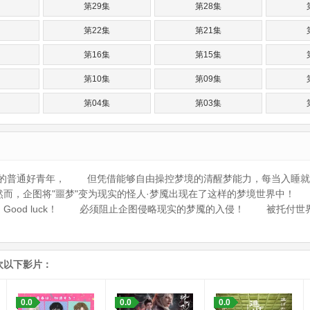
第29集
第28集
第22集
第21集
第16集
第15集
第10集
第09集
第04集
第03集
活的普通好青年， 但凭借能够自由操控梦境的清醒梦能力，每当入睡
而，企图将"噩梦"变为现实的怪人·梦魇出现在了这样的梦境世界中！
ome true. Good luck！ 必须阻止企图侵略现实的梦魇的入侵！ 被
欢以下影片：
0.0
0.0
0.0