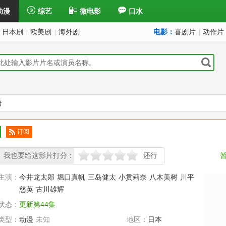
动漫
综艺
微电影
口水
日本剧
欧美剧
海外剧
电影：
喜剧片
动作片
|
|
|
语
订阅
已订
我也要给这影片打分：
阅
还行
很差
较差
还行
推荐
力荐
主演：
今井龙太郎
堀口真帆
三岛健太
小贯莉奈
八木美树
川平
慈英
古川雄辉
状态：
更新第44集
类型：
动漫
未知
地区：
日本