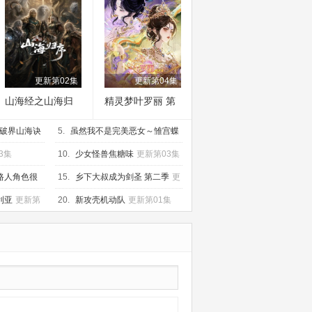
更新第02集
更新第04集
山海经之山海归
精灵梦叶罗丽 第
序
十一季（下）
破界山海诀
5.
虽然我不是完美恶女～雏宫蝶
鼠替换传～
更新第01集
3集
10.
少女怪兽焦糖味
更新第03集
路人角色很
15.
乡下大叔成为剑圣 第二季
更
02集
新第02集
利亚
更新第
20.
新攻壳机动队
更新第01集