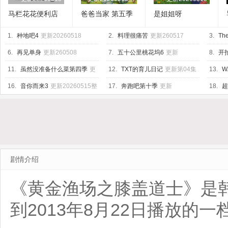
马栏花花便利店
爸爸当家 第五季
是姐姐呀
第三季
1.
种地吧4
更新20260518
2.
料理很痛苦
更新260517
3.
The
6.
再见单身
更新260508
7.
五十公里桃花坞6
更新
8.
开
20260518上
04集
11.
虽然没准备什么菜第四季
更
12.
TXT的育儿日记
更新第04集
13.
W
新260515
Base
更
16.
音你而来3
更新20260515整
17.
奔跑吧第十季
更新
18.
超
活局
20260518第4期加更
20260
剧情介绍
《黄金渔场之膝盖道士》是韩国
到2013年8月22日播放的