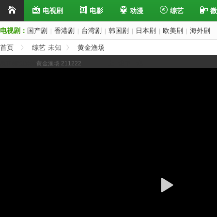
电视剧
电影
动漫
综艺
微
电视剧：
国产剧
香港剧
台湾剧
韩国剧
日本剧
欧美剧
海外剧
|
|
|
|
|
|
首页
综艺
未知
黄金渔场
展开/缩进选集
黄金渔场 211222
上一集
下一集