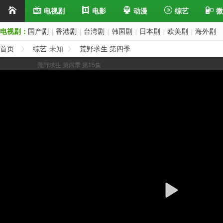
电视剧
电影
动漫
综艺
微
电视剧：
国产剧
香港剧
台湾剧
韩国剧
日本剧
欧美剧
海外剧
|
|
|
|
|
|
首页
综艺
未知
荒野求生 第四季
展开/缩进选集
荒野求生 第四季 第15集
上一集
下一集