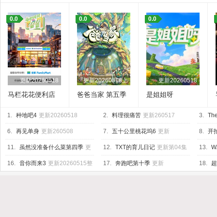
0.0
0.0
0.0
更新20260518
更新20260518上
更新20260518
马栏花花便利店
爸爸当家 第五季
是姐姐呀
第三季
1.
种地吧4
更新20260518
2.
料理很痛苦
更新260517
3.
The
6.
再见单身
更新260508
7.
五十公里桃花坞6
更新
8.
开
20260518上
04集
11.
虽然没准备什么菜第四季
更
12.
TXT的育儿日记
更新第04集
13.
W
新260515
Base
更
16.
音你而来3
更新20260515整
17.
奔跑吧第十季
更新
18.
超
活局
20260518第4期加更
20260