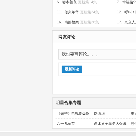
6.
妻本善良
更新第14集
7.
幸福路9
11.
似火年华
更新第24集
12.
呼叫！
集
16.
南部档案
更新第26集
17.
九义人
网友评论
最新评论
明星合集专题
《光芒》电视剧爆款
刘德华
重
预定！
金
六一儿童节
逗比父子暴走大银幕
恐