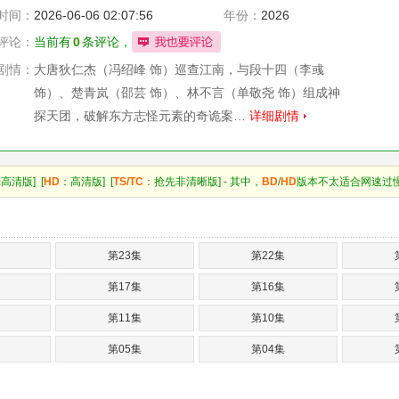
时间：
2026-06-06 02:07:56
年份：
2026
评论：
当前有
0
条评论，
剧情：
大唐狄仁杰（冯绍峰 饰）巡查江南，与段十四（李彧
饰）、楚青岚（邵芸 饰）、林不言（单敬尧 饰）组成神
探天团，破解东方志怪元素的奇诡案…
详细剧情
高清版] [
HD
：高清版] [
TS/TC
：抢先非清晰版] - 其中，
BD
/
HD
版本不太适合网速过
第23集
第22集
第17集
第16集
第11集
第10集
第05集
第04集