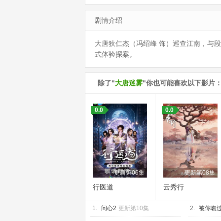
剧情介绍
大唐狄仁杰（冯绍峰 饰）巡查江南，与段
式体验探案。
除了"
大唐迷雾
"你也可能喜欢以下影片
0.0
0.0
更新第06集
更新第08集
行医道
云秀行
1.
问心2
更新第10集
2.
被你吻