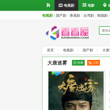
电视剧
电影
电视剧：
国产剧
香港剧
台湾剧
韩国剧
|
|
|
|
首页
电视剧
国产剧
大唐
大唐迷雾
收藏
订阅
已订
阅