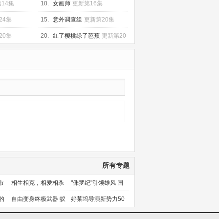
14集
10.
女画师
更新第16集
24集
15.
意外调查组
更新第20集
20集
20.
红了樱桃绿了芭蕉
更新第20
集
所有专题
市
相生相克，相爱相杀
"侏罗纪"引领雄风 国
产片下旬逆袭
的
自由变身终极武器 蚁
好莱坞导演新势力50
人能力使用者大盘点
人上篇