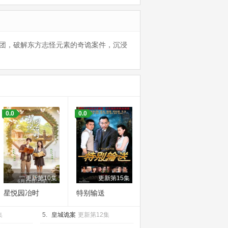
天团，破解东方志怪元素的奇诡案件，沉浸
0.0
0.0
更新第10集
更新第15集
星悦园冶时
特别输送
集
5.
皇城诡案
更新第12集