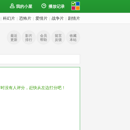
我的小屋
播放记录
科幻片
恐怖片
爱情片
战争片
剧情片
|
|
|
|
|
最近
影片
会员
留言
收藏
更新
排行
帮助
反馈
本站
暂时没有人评分，赶快从左边打分吧！