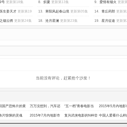
02集
9号
更新第18集
8.
炽夏
更新第13集
9.
爱情有烟火
更新第
医生姜天才
更新第19
13.
寒阳风起春山境
更新第05集
14.
青丘药郎
更新第
之烟云绣
更新第24集
18.
沧月星澜
更新第23集
19.
星月征途
更新第
当前没有评论，赶紧抢个沙发！
回国产恐怖片的黄
万万没想到，汽车还
“五一档”青春电影当
2015年5月内地影
时代
能干这个？
道
前瞻
怖片惊悚的灵魂
2015年7月内地影市
复兴武侠电影的N种尝
中国人爱看什么样
前瞻
试
喜剧？