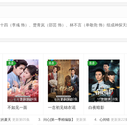
十四（李彧 饰）、楚青岚（邵芸 饰）、林不言（单敬尧 饰）组成神探
：
0.0
0.0
0.0
更新第24集
更新第10集
更新第18集
不如见一面
一念初见锦衣谣
白夜暗影
过的夏天
更新第05集
3.
问心[第一季精编版】
更新第
4.
心间错
更新第22