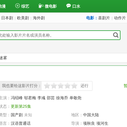
动漫
综艺
微电影
口水
日本剧
欧美剧
海外剧
电影：
喜剧片
动作片
|
|
|
迷雾
我也要给这影片打分：
还行
很差
较差
还行
推荐
力荐
主演：
冯绍峰
邬君梅
李彧
邵芸
徐海乔
单敬尧
状态：
更新第25集
类型：
国产剧
未知
地区：
中国大陆
语言：
汉语普通话
导演：
项秋良
项河生