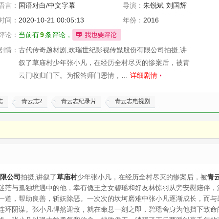
语言：
国语对白/中文字幕
导演：
朱锐斌
刘国辉
时间：
2020-10-21 00:05:13
年份：
2016
评论：
当前有
9
条评论，
剧情：
古代传奇题材剧,欢瑞世纪影视传媒股份有限公司拍摄,讲
叙了草庙村少年张小凡，在经历全村尽灭的惨案后，被青
云门收归门下。为报答师门恩情，…
详细剧情
志
青云志2
青云志纪录片
青云志电视剧
限公司
拍摄,讲叙了
草庙村
少年张小凡，在经历全村尽灭的惨案后，被
青
迷茫与孤独境遇中的他，幸有佹王之女碧瑶和好友林惊羽从旁安慰陪伴，
一道，帮助良善，斩妖除恶。一次次的坎坷磨难中张小凡逐渐成长，而与
连环阴谋。张小凡悍然迎敌，就在命悬一刻之即，碧瑶舍身为他挡下致命