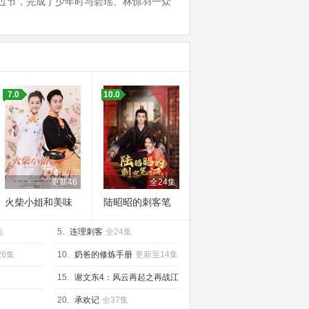
过节，完成了少年时与碧瑶、林惊羽一众
7.0
10.0
更新46
全24集
火柴小姐和美味
陆昭昭的刺客笔
先生
记
集
5.
连理刺客
全24集
26集
10.
奶爸的修炼手册
更新至14集
15.
谢文东4：风云再起之再战江
湖
完结
20.
承欢记
全37集