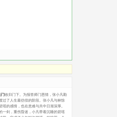
云门
收归门下。为报答师门恩情，张小凡勤
渡过了人生最彷徨的阶段。张小凡与林惊
碧瑶的感情，也在患难与共中日渐深厚。
的一剑，重伤昏迷，小凡带着沉睡的碧瑶