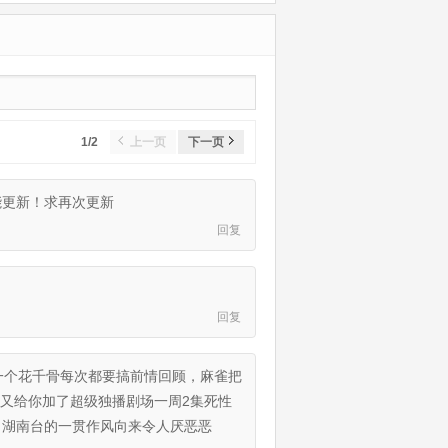
1/2
上一页
下一页
能更新！求再次更新
回复
回复
一个花千骨每次都要搞前情回顾，麻雀把
又给你加了超级独播剧场一周2集死性
，湖南台的一贯作风向来令人厌恶恶