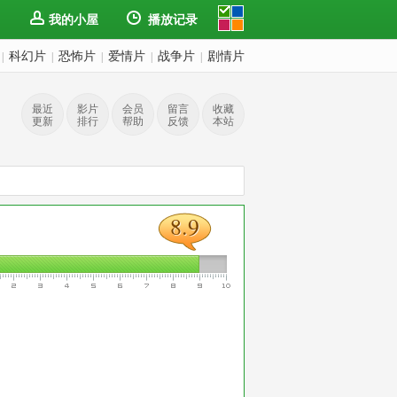
我的小屋
播放记录
科幻片
恐怖片
爱情片
战争片
剧情片
|
|
|
|
|
最近
影片
会员
留言
收藏
更新
排行
帮助
反馈
本站
8.9
8.9