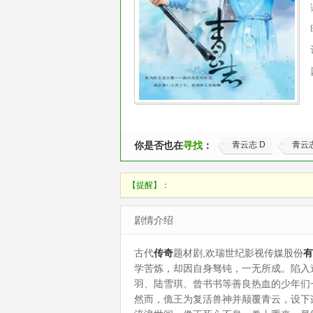
你是否也在
寻找
：
青云志 D
青云
【提醒】：
剧情介绍
古代
传奇
题材剧,欢瑞世纪影视传媒股份
有
学苦炼，却因自身驽钝，一无所成。陷入
羽、陆雪琪、曾书书等善良热血的少年们
然而，佹王为复活兽神并颠覆青云，设下