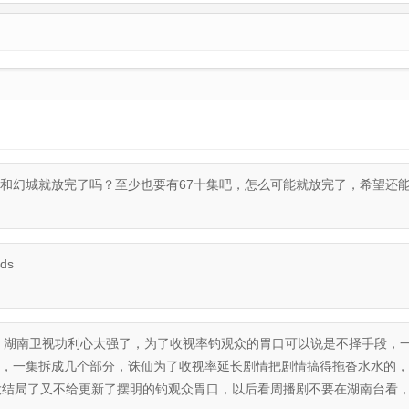
和幻城就放完了吗？至少也要有67十集吧，怎么可能就放完了，希望还
dds
 湖南卫视功利心太强了，为了收视率钓观众的胃口可以说是不择手段，
，一集拆成几个部分，诛仙为了收视率延长剧情把剧情搞得拖沓水水的，
大结局了又不给更新了摆明的钓观众胃口，以后看周播剧不要在湖南台看