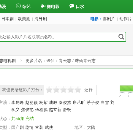
动漫
综艺
微电影
口水
日本剧
欧美剧
海外剧
电影：
喜剧片
动作片
|
|
|
志电视剧
更多片名：诛仙：青云志 / 诛仙青云志
我也要给这影片打分：
还行
很差
较差
还行
推荐
力荐
主演：
李易峰
赵丽颖
杨紫
成毅
秦俊杰
唐艺昕
茅子俊
白雪
刘
学义
焦俊艳
傅程鹏
赵立新
舒畅
状态：
共55集 完结
类型：
国产剧
剧情
古装
武侠
地区：
大陆