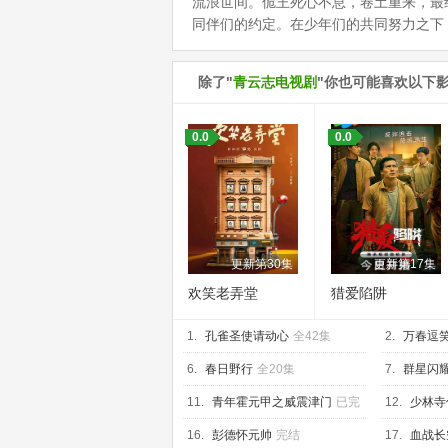
流浪世间。佹王死心不息，卷土重来，最
同伴们的约定。在少年们的共同努力之下
除了"
青云志电视剧
"你也可能喜欢以下
0.0
0.0
更新第30集
更新第17集
欢笑老弄堂
猎爱陷阱
1.
孔雀圣使请动心
全42集
2.
万春逗
6.
春日野行
全20集
7.
群星闪
11.
青年霍元甲之威震津门
已完
12.
少林寺
结
16.
彭德怀元帅
完结
17.
血战长