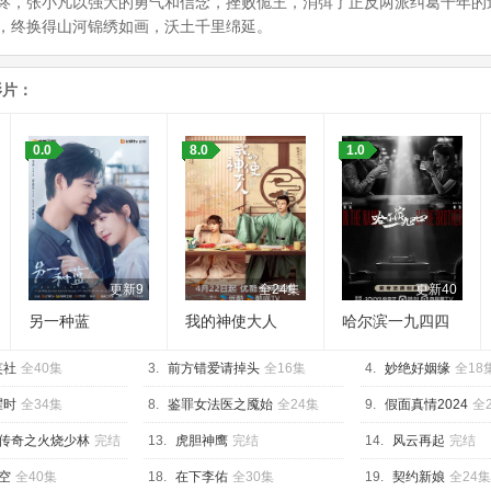
终，张小凡以强大的勇气和信念，挫败佹王，消弭了正反两派纠葛千年的
，终换得山河锦绣如画，沃土千里绵延。
影片：
0.0
8.0
1.0
更新9
全24集
更新40
另一种蓝
我的神使大人
哈尔滨一九四四
笑社
全40集
3.
前方错爱请掉头
全16集
4.
妙绝好姻缘
全18
耀时
全34集
8.
鉴罪女法医之魇始
全24集
9.
假面真情2024
全
传奇之火烧少林
完结
13.
虎胆神鹰
完结
14.
风云再起
完结
空
全40集
18.
在下李佑
全30集
19.
契约新娘
全24集