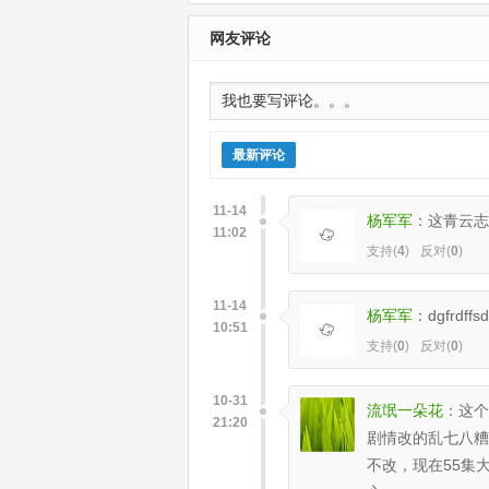
网友评论
最新评论
11-14
杨军军
：
这青云志
11:02
支持(
4
)
反对(
0
)
11-14
杨军军
：
dgfrdffs
10:51
支持(
0
)
反对(
0
)
10-31
流氓一朵花
：
这个
21:20
剧情改的乱七八糟
不改，现在55集