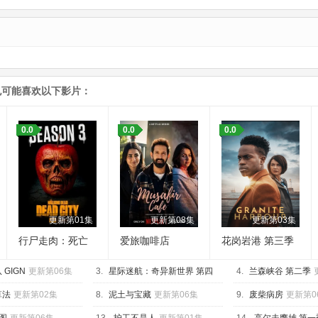
也可能喜欢以下影片：
0.0
0.0
0.0
更新第01集
更新第08集
更新第03集
行尸走肉：死亡
爱旅咖啡店
花岗岩港 第三季
之城 第三季
GIGN
更新第06集
3.
星际迷航：奇异新世界 第四
4.
兰森峡谷 第二季
季
更新第01集
算法
更新第02集
8.
泥土与宝藏
更新第06集
9.
废柴病房
更新第0