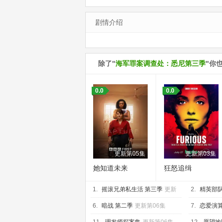
剧情介绍
除了"
海军罪案调查处：悉尼第三季
"你
0.0
0.0
更新第05集
更新第03集
她知道未来
狂怒追缉
1.
摇滚兄弟私生活 第三季
更新
2.
精英部队 
第08集
6.
暗战 第二季
更新第06集
7.
恋爱演