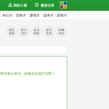
我的小屋
播放记录
科幻片
恐怖片
爱情片
战争片
剧情片
|
|
|
|
|
最近
影片
会员
留言
收藏
更新
排行
帮助
反馈
本站
暂时没有人评分，赶快从左边打分吧！