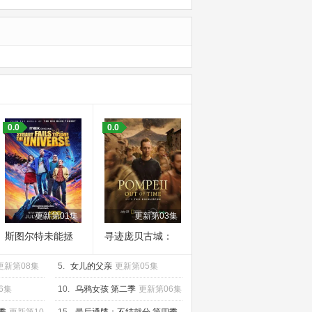
0.0
0.0
更新第01集
更新第03集
斯图尔特未能拯
寻迹庞贝古城：
救宇宙
与汤姆·希德勒斯
更新第08集
5.
女儿的父亲
顿同行
更新第05集
6集
10.
乌鸦女孩 第二季
更新第06集