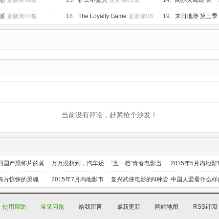
图
更新第06集
13.
护工不是人
更新第01集
14.
高尔夫鹰雄 第一
集
派
更新第04集
18.
The Loyalty Game
更新第08
19.
末日地堡 第三季
集
当前没有评论，赶紧抢个沙发！
回国产恐怖片的黄
万万没想到，汽车还
“五一档”青春电影当
2015年5月内地影
时代
能干这个？
道
前瞻
怖片惊悚的灵魂
2015年7月内地影市
复兴武侠电影的N种尝
中国人爱看什么样
前瞻
试
喜剧？
使用帮助
-
常见问题
-
给我留言
-
最新更新
-
网站地图
-
RSS订阅