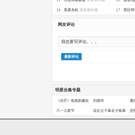
11.
理发师探案集
更新第06集
12.
愿望地
16.
黑雾杀机
更新第06集
17.
西区帮
网友评论
最新评论
明星合集专题
《光芒》电视剧爆款
刘德华
重
预定！
金
六一儿童节
逗比父子暴走大银幕
恐