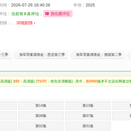
时间：
2026-07-26 18:40:26
年份：
2025
评论：
当前有
0
条评论，
剧情：
…
详细剧情
十三季
海军罪案调查处：悉尼第三季
海军罪案调查处：溯源第二季
高清版] [
HD
：高清版] [
TS/TC
：抢先非清晰版] - 其中，
BD
/
HD
版本不太适合网速过
第14集
第13集
第08集
第07集
第02集
第01集