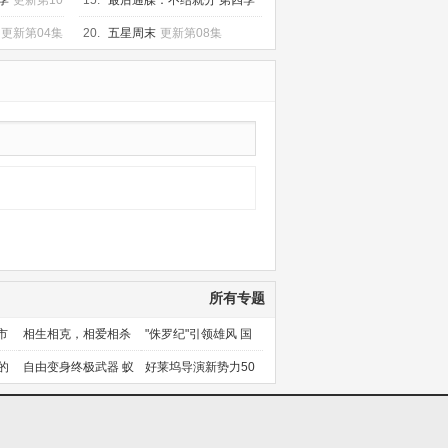
季
更新第10
15.
最后通牒：不结就分 第四季
更新第08集
更新第04集
20.
五星周末
更新第08集
所有专题
市
相生相克，相爱相杀
"侏罗纪"引领雄风 国
产片下旬逆袭
的
自由变身终极武器 蚁
好莱坞导演新势力50
人能力使用者大盘点
人上篇