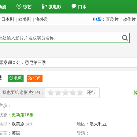
动漫
综艺
微电影
口水
日本剧
欧美剧
海外剧
电影：
喜剧片
动作片
|
|
|
罪案调查处：悉尼第三季
季
收藏
订阅
已订
我也要给这影片打分：
阅
还行
很差
较差
还行
推荐
力荐
主演：
--
状态：
更新第16集
类型：
欧美剧
未知
地区：
澳大利亚
语言：
英语
导演：