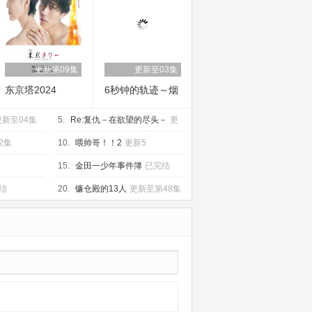
更新第09集
更新至03集
东京塔2024
6秒钟的轨迹～烟
花师望月星太郎
更新至04集
5.
Re:复仇－在欲望的尽头－
的第二个忧郁
更
新第10集
2集
10.
喂帅哥！！2
更新5
15.
金田一少年事件簿
已完结
结
20.
镰仓殿的13人
更新至第48集