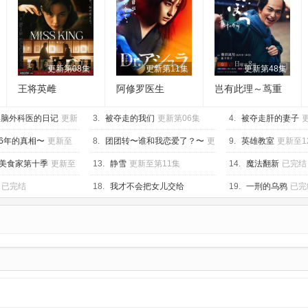
更新第08集
更新第11集
更新第48集
王将英雌
阿修罗医生
岂有此理～茑重
繁华如梦故事～
t某脑外科医的日记
更新
3.
被夺走的我们
更新第06集
4.
被夺走肝的妻子
6年的真相〜
更新至
8.
团团转〜谁和我恋爱了？〜
更
9.
英雄教室
更新至1
新至04集
美食家第十季
更新至
13.
静雪
更新至第11集
14.
魔法翻新
已完结
已完结
18.
我才不会把女儿交给
19.
一刑的乌鸦
已完
YouTuber!
已完结