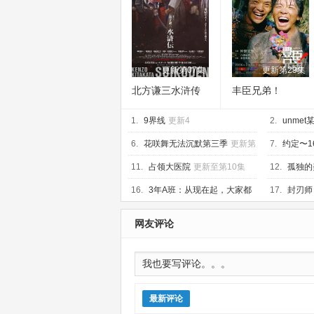
更新第07集
更新第29集
北方谦三水浒传
丰臣兄弟！
1.
9界线
更新4
2.
unme
4
6.
花咲舞无法沉默第三季
更新第
7.
约定〜1
09集
04集
11.
占领大医院
更新至第10集
12.
孤独的
第12集
16.
3年A班：从现在起，大家都
17.
封刃师
是人质
更新第10集
网友评论
最新评论