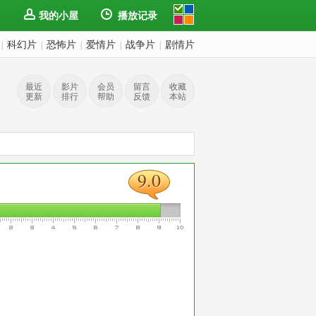
我的小屋
播放记录
科幻片
恐怖片
爱情片
战争片
剧情片
|
|
|
|
|
最近
影片
会员
留言
收藏
更新
排行
帮助
反馈
本站
9.0
9.0