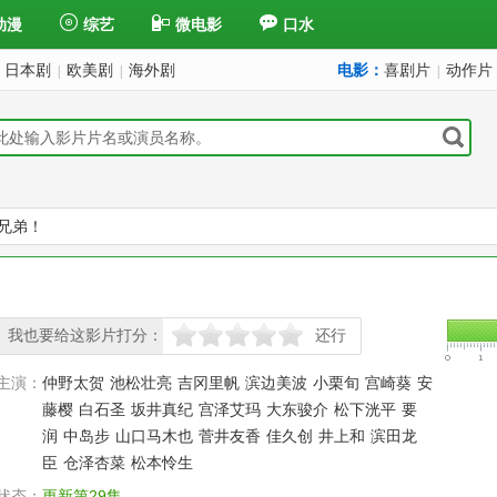
动漫
综艺
微电影
口水
日本剧
欧美剧
海外剧
电影：
喜剧片
动作片
|
|
|
兄弟！
我也要给这影片打分：
还行
很差
较差
还行
推荐
力荐
主演：
仲野太贺
池松壮亮
吉冈里帆
滨边美波
小栗旬
宫崎葵
安
藤樱
白石圣
坂井真纪
宫泽艾玛
大东骏介
松下洸平
要
润
中岛步
山口马木也
菅井友香
佳久创
井上和
滨田龙
臣
仓泽杏菜
松本怜生
状态：
更新第29集