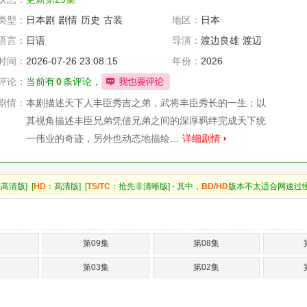
类型：
日本剧
剧情
历史
古装
地区：
日本
语言：
日语
导演：
渡边良雄
渡辺
哲也
时间：
2026-07-26 23:08:15
年份：
2026
评论：
当前有
0
条评论，
剧情：
本剧描述天下人丰臣秀吉之弟，武将丰臣秀长的一生；以
其视角描述丰臣兄弟凭借兄弟之间的深厚羁绊完成天下统
一伟业的奇迹，另外也动态地描绘…
详细剧情
高清版] [
HD
：高清版] [
TS/TC
：抢先非清晰版] - 其中，
BD
/
HD
版本不太适合网速过
第09集
第08集
第03集
第02集