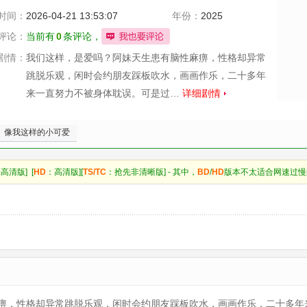
时间：
2026-04-21 13:53:07
年份：
2025
评论：
当前有
0
条评论，
剧情：
我们这样，是爱吗？阿妹天生患有脑性麻痹，性格却异常
跳脱乐观，闲时会约朋友踩板吹水，画画作乐，二十多年
来一直努力不被身体耽误。可是过…
详细剧情
像我这样的小可爱
高清版] [
HD
：高清版][
TS/TC
：抢先非清晰版] - 其中，
BD
/
HD
版本不太适合网速过慢
痹，性格却异常跳脱乐观，闲时会约朋友踩板吹水，画画作乐，二十多年