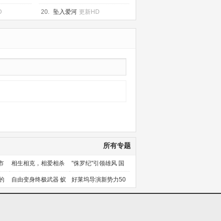
上消失(韩国版)
更新HD
D
20.
坠入爱河
更新HD
所有专题
市
相生相克，相爱相杀
"侏罗纪"引领雄风 国
产片下旬逆袭
的
自由变身终极武器 蚁
好莱坞导演新势力50
人能力使用者大盘点
人上篇