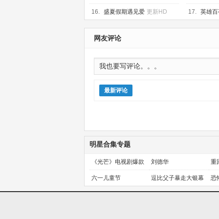
16.
盛夏假期遇见爱
更新HD
17.
英雄百
网友评论
最新评论
明星合集专题
《光芒》电视剧爆款
刘德华
重
预定！
金
六一儿童节
逗比父子暴走大银幕
恐