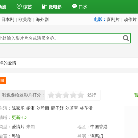
动漫
综艺
微电影
口水
日本剧
欧美剧
海外剧
电影：
喜剧片
动作片
|
|
|
样的爱情
订阅
已订
我也要给这影片打分：
还行
很差
较差
还行
推荐
力荐
主演：
陈家乐
杨淇
刘雅丽
廖子妤
刘若宝
林芷沿
清晰：
更新HD
类型：
爱情片
未知
地区：
中国香港
语言：
粤语
导演：
谭惠贞