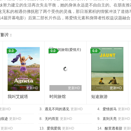
妹努力建立的生活再次失去平衡，她的身体永远是不由自主的。在朋友推
。这无私的相遇仿佛抚慰了两个受伤的灵魂，那日渐累积的情愫冲淡了道德
4届开幕电影）后第二部长片作品，将爱情元素和身障者性权益议题融合
下影片：
0.0
0.0
0.0
更新HD
更新HD
更新HD
我叫艾妮塔
时间旅馆
短途旅游
更新HD
3.
遇见不同的遇见
更新HD
4.
爱情抓马
更新HD
的痕迹
更新HD
8.
无约而至
更新HD
9.
直到天亮
更新HD
更新HD
13.
爱我爱我
更新HD
14.
酸里透着甜
更新