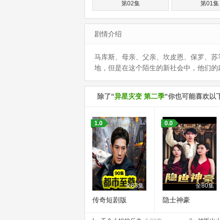
第02集
第01集
剧情介绍
马库斯、母亲、父亲、坎皮恩、保罗、苏
地，但是在这个陌生的新社会中，他们的
除了"
异星灾变 第二季
"你也可能喜欢以
1.0
0.0
全83集
全80集
传奇短剧版
隐士神豪