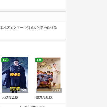
热带地区加入了一个新成立的无神论殖民
1.0
1.0
全115集
全93集
无敌短剧版
藏龙短剧版