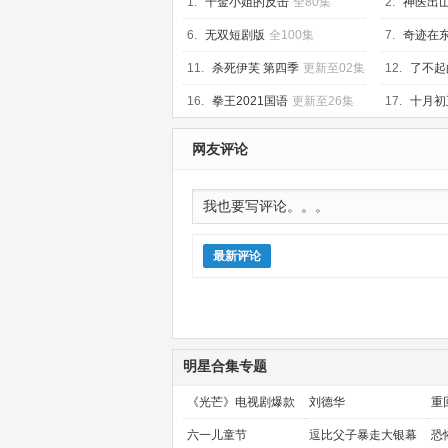
1.
千金小姐的反击
全80集
2.
神医出
6.
无双短剧版
全100集
7.
奇迹在
11.
杀死伊芙 第四季
更新至02集
12.
了不起
更新至4集
16.
拳王2021国语
更新至26集
17.
十月初
结
网友评论
最新评论
明星合集专题
《光芒》电视剧爆款
刘德华
重
预定！
金
六一儿童节
逗比父子暴走大银幕
恐