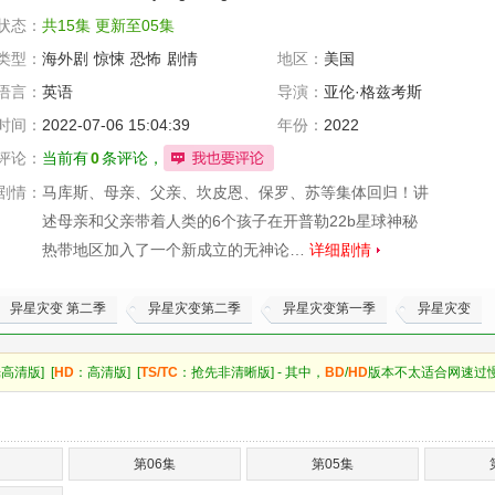
状态：
共15集 更新至05集
类型：
海外剧
惊悚
恐怖
剧情
地区：
美国
语言：
英语
导演：
亚伦·格兹考斯
基
时间：
2022-07-06 15:04:39
年份：
2022
评论：
当前有
0
条评论，
剧情：
马库斯、母亲、父亲、坎皮恩、保罗、苏等集体回归！讲
述母亲和父亲带着人类的6个孩子在开普勒22b星球神秘
热带地区加入了一个新成立的无神论…
详细剧情
异星灾变 第二季
异星灾变第二季
异星灾变第一季
异星灾变
高清版] [
HD
：高清版] [
TS/TC
：抢先非清晰版] - 其中，
BD
/
HD
版本不太适合网速过
第06集
第05集