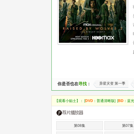
你是否也在
寻找
：
异星灾变 第一季
【观看小贴士】： [
DVD
：普通清晰版] [
BD
：蓝光
第08集
第07集