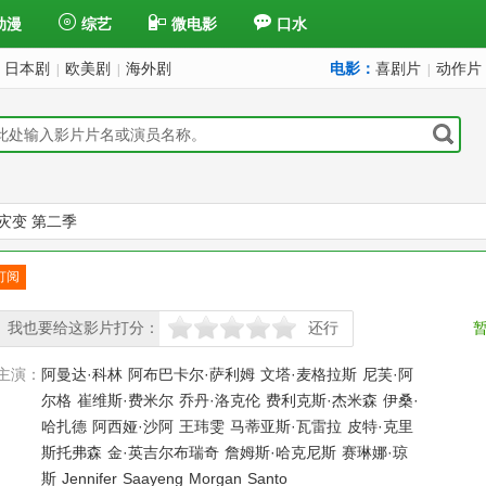
动漫
综艺
微电影
口水
日本剧
欧美剧
海外剧
电影：
喜剧片
动作片
|
|
|
灾变 第二季
订阅
已订
我也要给这影片打分：
还行
很差
较差
还行
推荐
力荐
主演：
阿曼达·科林
阿布巴卡尔·萨利姆
文塔·麦格拉斯
尼芙·阿
尔格
崔维斯·费米尔
乔丹·洛克伦
费利克斯·杰米森
伊桑·
哈扎德
阿西娅·沙阿
王玮雯
马蒂亚斯·瓦雷拉
皮特·克里
斯托弗森
金·英吉尔布瑞奇
詹姆斯·哈克尼斯
赛琳娜·琼
斯
Jennifer
Saayeng
Morgan
Santo