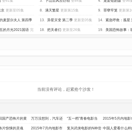
山
全61集
3.
下山后风云巨动
全84集
4.
宠爱短剧版
全96
东京
更新至05集
8.
满天繁星
更新第15集
9.
罪孽牢笼
更新第1
的麦瑟尔夫人 第四季
13.
异星灾变 第二季
更新至05集
14.
紧急呼救：孤星 
至7集
五的月光2021国语
完
18.
把关者们
更新至26集
19.
美国恐怖故事：
更新至10集
当前没有评论，赶紧抢个沙发！
回国产恐怖片的黄
万万没想到，汽车还
“五一档”青春电影当
2015年5月内地影
时代
能干这个？
道
前瞻
怖片惊悚的灵魂
2015年7月内地影市
复兴武侠电影的N种尝
中国人爱看什么样