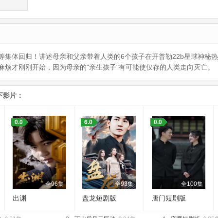
等集体回归！讲述母亲和父亲带着人类的6个孩子在开普勒22b星球神秘
麻烦才刚刚开始，因为母亲的"亲生孩子"有可能使仅存的人类走向灭亡。
下影片：
0.0
6.0
0.0
全96集
全93集
全100集
出渊
盘龙短剧版
唐门短剧版