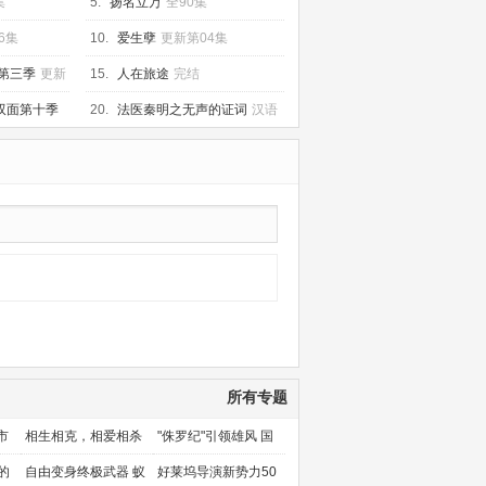
集
5.
扬名立万
全90集
6集
10.
爱生孽
更新第04集
第三季
更新
15.
人在旅途
完结
双面第十季
20.
法医秦明之无声的证词
汉语
普通话
所有专题
市
相生相克，相爱相杀
"侏罗纪"引领雄风 国
产片下旬逆袭
的
自由变身终极武器 蚁
好莱坞导演新势力50