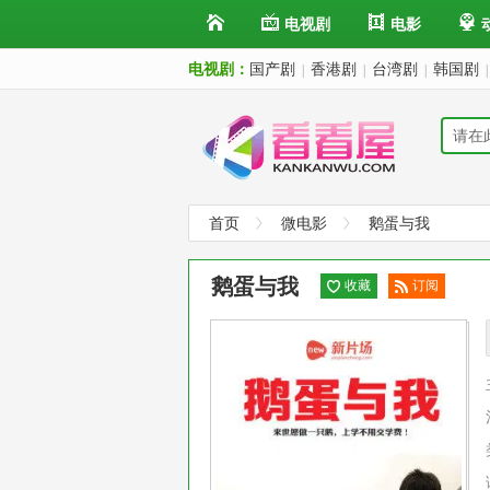
电视剧
电影
电视剧：
国产剧
香港剧
台湾剧
韩国剧
|
|
|
|
首页
微电影
鹅蛋与我
鹅蛋与我
收藏
订阅
已订
阅