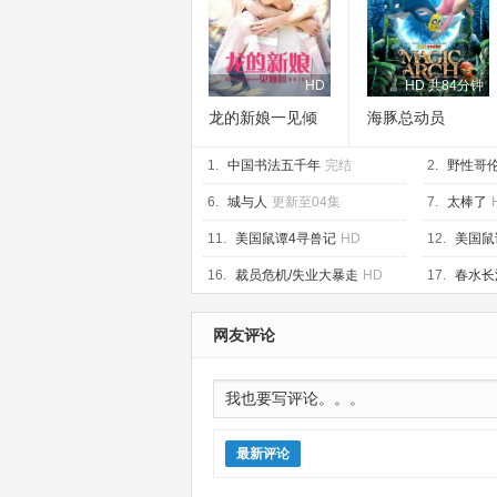
HD
HD 共84分钟
龙的新娘一见倾
海豚总动员
心
1.
中国书法五千年
完结
2.
野性哥
6.
城与人
更新至04集
7.
太棒了
11.
美国鼠谭4寻兽记
HD
12.
美国鼠
16.
裁员危机/失业大暴走
HD
17.
春水长
网友评论
最新评论