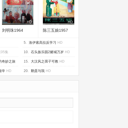
HD
HD
刘明珠1964
陈三五娘1957
5.
洛伊索高拉反学习
HD
05集
10.
石头族乐园2赌城万岁
HD
的奇妙之旅
15.
大汉风之孺子可教
HD
秘辛
HD
20.
鹅蛋与我
HD