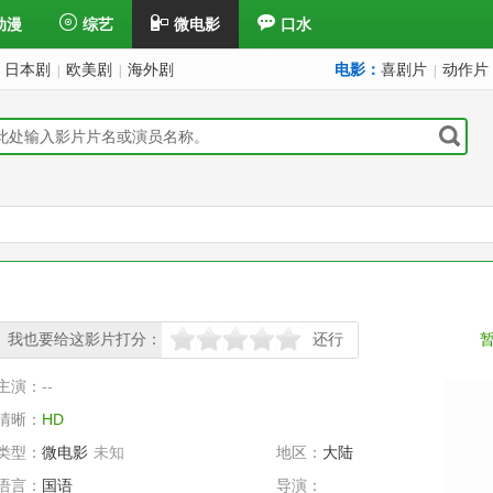
动漫
综艺
微电影
口水
日本剧
欧美剧
海外剧
电影：
喜剧片
动作片
|
|
|
我也要给这影片打分：
还行
很差
较差
还行
推荐
力荐
主演：
--
清晰：
HD
类型：
微电影
未知
地区：
大陆
语言：
国语
导演：