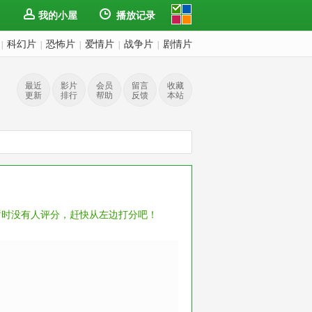
我的小屋
播放记录
科幻片
恐怖片
爱情片
战争片
剧情片
|
|
|
|
|
最近
影片
会员
留言
收藏
更新
排行
帮助
反馈
本站
暂时没有人评分，赶快从左边打分吧！