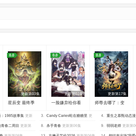
：
0.0
0.0
0.0
更新第03集
更新第03集
更新第17集
星辰变 最终季
一脸嫌弃给你看
师尊去哪了：变
胖次第三季
成神兽被五个徒
：1985故事集
更新
3.
Candy Caries蛀在糖糖里
更
儿rua秃
4.
重生之慕甄动态漫
新第05集
新第40集
的青春二周目
更新第
8.
杀手青春
更新第06集
9.
弱弱老师
更新第0
拳
更新第08集
13.
左撇子艾伦2026
更新第06集
14.
想结束这场“我爱