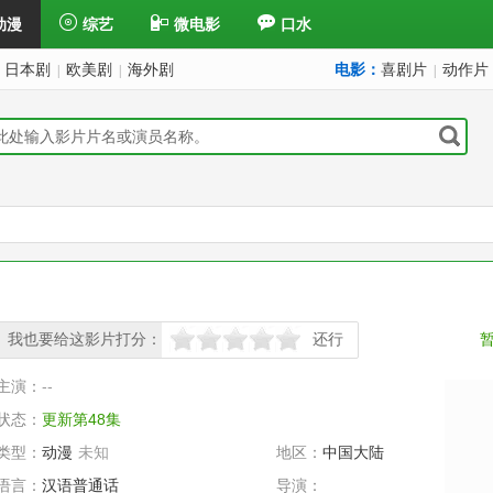
动漫
综艺
微电影
口水
日本剧
欧美剧
海外剧
电影：
喜剧片
动作片
|
|
|
我也要给这影片打分：
还行
很差
较差
还行
推荐
力荐
主演：
--
状态：
更新第48集
类型：
动漫
未知
地区：
中国大陆
语言：
汉语普通话
导演：