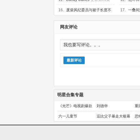
16.
废柴风纪委员与裙子长度不
17.
一叠间
合规的JK的故事
更新第06集
新第06集
网友评论
最新评论
明星合集专题
《光芒》电视剧爆款
刘德华
重
预定！
金
六一儿童节
逗比父子暴走大银幕
恐