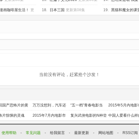
更新第05集
漫画咖啡屋生活！
更
18.
日本三国
更新第08集
19.
黑猫和魔女的课
集
当前没有评论，赶紧抢个沙发！
回国产恐怖片的黄
万万没想到，汽车还
“五一档”青春电影当
2015年5月内地影
时代
能干这个？
道
前瞻
怖片惊悚的灵魂
2015年7月内地影市
复兴武侠电影的N种尝
中国人爱看什么样
前瞻
试
喜剧？
使用帮助
-
常见问题
-
给我留言
-
最新更新
-
网站地图
-
RSS订阅