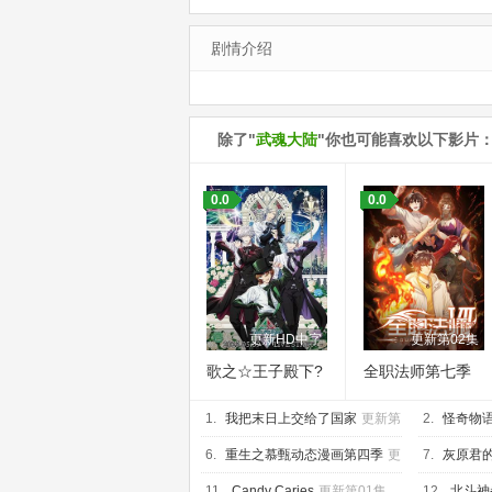
剧情介绍
除了"
武魂大陆
"你也可能喜欢以下影片
0.0
0.0
更新HD中字
更新第02集
歌之☆王子殿下?
全职法师第七季
TABOO NIGHT
1.
XXXX剧场版
我把末日上交给了国家
更新第
2.
怪奇物语
17集
第10集
6.
重生之慕甄动态漫画第四季
更
7.
灰原君
新第20集
07集
11.
Candy Caries
更新第01集
12.
北斗神