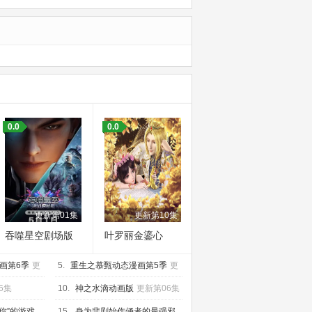
0.0
0.0
更新第01集
更新第10集
吞噬星空剧场版
叶罗丽金鎏心
决战原始星
画第6季
更
5.
重生之慕甄动态漫画第5季
更
新第20集
6集
10.
神之水滴动画版
更新第06集
你”的游戏
15.
身为悲剧始作俑者的最强邪