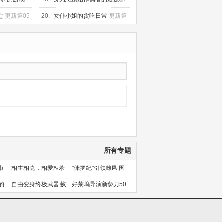
恶BOSS女王为民竭心尽力。第
更
堂
更新第05
20.
女仆小姐的贪吃日常
更新第
新第06集
08集
所有专题
市
相生相克，相爱相杀
"侏罗纪"引领雄风 国
产片下旬逆袭
的
自由变身终极武器 蚁
好莱坞导演新势力50
人能力使用者大盘点
人上篇