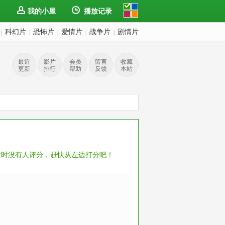
我的小屋
播放记录
科幻片
恐怖片
爱情片
战争片
剧情片
|
|
|
|
|
最近
影片
会员
留言
收藏
更新
排行
帮助
反馈
本站
暂时没有人评分，赶快从左边打分吧！