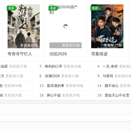
0.0
0.0
0.0
更新第10集
更新第02集
更新第25集
寄骨寺守灯人
沦陷2026
罪案痕迹
是福星
更新第27集
3.
锋利的口琴
更新第16集
4.
一见·南侨
更新第
夏天
更新第12集
8.
深渊2026
更新第23集
9.
与君同
更新第02
歌
更新第06集
13.
最浪漫的事
更新第08集
14.
颜不由心
更新第
锦
更新第30集
18.
两心不疑
更新第24集
19.
爱如天山不化雪