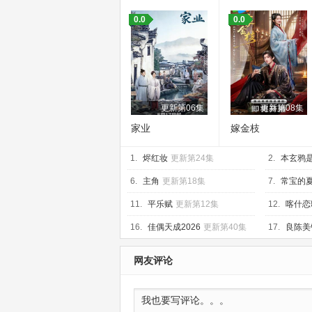
0.0
0.0
更新第06集
更新第08集
家业
嫁金枝
1.
烬红妆
更新第24集
2.
本玄鸦
6.
主角
更新第18集
7.
常宝的
11.
平乐赋
更新第12集
12.
喀什恋
16.
佳偶天成2026
更新第40集
17.
良陈美
网友评论