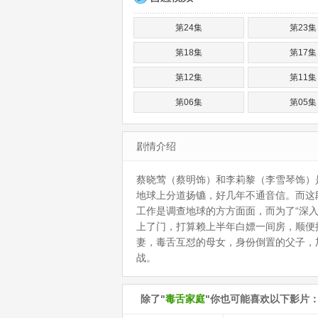
第24集
第23集
第18集
第17集
第12集
第11集
第06集
第05集
剧情介绍
蔡晓莺（蔡明饰）和李莉黎（李雪琴饰）
地球上分道扬镳，好几年不通音信。而这
工作是调查地球的方方面面，而为了“深
上了门，打算赖上半年白嫖一间房，顺便
妻，毒舌互怼的母女，身份倒置的父子，
战。
除了"
毒舌家庭
"你也可能喜欢以下影片