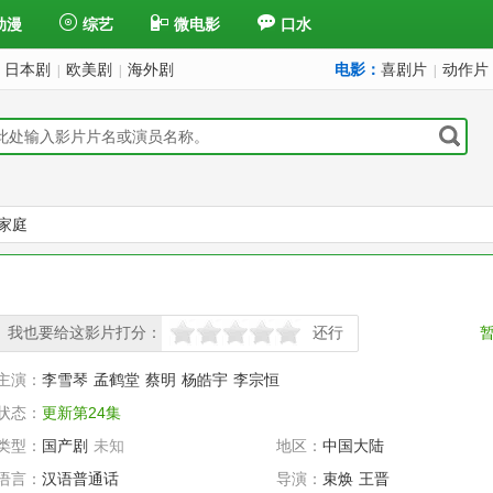
动漫
综艺
微电影
口水
日本剧
欧美剧
海外剧
电影：
喜剧片
动作片
|
|
|
家庭
我也要给这影片打分：
还行
很差
较差
还行
推荐
力荐
主演：
李雪琴
孟鹤堂
蔡明
杨皓宇
李宗恒
状态：
更新第24集
类型：
国产剧
未知
地区：
中国大陆
语言：
汉语普通话
导演：
束焕
王晋