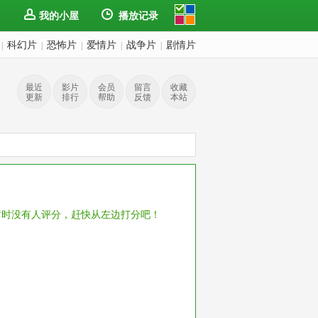
我的小屋
播放记录
科幻片
恐怖片
爱情片
战争片
剧情片
|
|
|
|
|
最近
影片
会员
留言
收藏
更新
排行
帮助
反馈
本站
暂时没有人评分，赶快从左边打分吧！