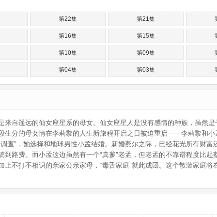
第22集
第21集
第16集
第15集
第10集
第09集
第04集
第03集
是来自遥远的仙女座星系的母女。仙女座星人是没有感情的种族，虽然是
段生分的母女情在李莉黎的人生新旅程开启之日被迫重启——李莉黎和小
入调查”，她选择和地球男性小孟结婚。新婚燕尔之际，已经花光所有财富
搞到路费。而小孟这边虽然有一个“真爹”老孟，但老孟的不靠谱程度比起
加上不打不相识的亲家公亲家母，“毒舌家庭”就此成团。这个散装家庭将
：