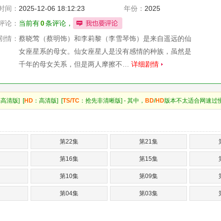
时间：
2025-12-06 18:12:23
年份：
2025
评论：
当前有
0
条评论，
剧情：
蔡晓莺（蔡明饰）和李莉黎（李雪琴饰）是来自遥远的仙
女座星系的母女。仙女座星人是没有感情的种族，虽然是
千年的母女关系，但是两人摩擦不…
详细剧情
高清版] [
HD
：高清版] [
TS/TC
：抢先非清晰版] - 其中，
BD
/
HD
版本不太适合网速过
第22集
第21集
第16集
第15集
第10集
第09集
第04集
第03集