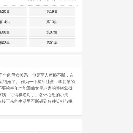
第20集
第19集
第14集
第13集
第08集
第07集
第02集
第01集
千年的母女关系，但是两人摩擦不断，在
孟结婚了。 作为一个星际社畜，李莉黎的
还要挨半年才能回仙女星老家的蔡晓莺找
蔡姨，可谓棋逢对手。各怀心思的小夫
在接下来的生活里不断碰到各种笑料与挑