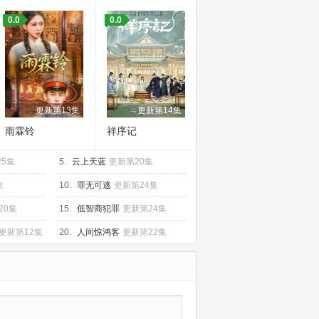
0.0
0.0
更新第13集
更新第14集
雨霖铃
祥序记
25集
5.
云上天蓝
更新第20集
集
10.
罪无可逃
更新第24集
20集
15.
低智商犯罪
更新第24集
更新第12集
20.
人间惊鸿客
更新第22集