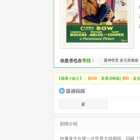
你是否也在
寻找
：
翼神世音 多元变奏曲
【观看小贴士】： [
DVD
：普通清晰版] [
BD
：蓝光
翼
剧情介绍
故事发生在第一次世界大战期间，玛丽（克拉拉·鲍