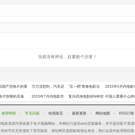
更新HD
当前没有评论，赶紧抢个沙发！
回国产恐怖片的黄
万万没想到，汽车还
“五一档”青春电影当
2015年5月内地影
时代
能干这个？
道
前瞻
怖片惊悚的灵魂
2015年7月内地影市
复兴武侠电影的N种尝
中国人爱看什么样
前瞻
试
喜剧？
使用帮助
-
常见问题
-
给我留言
-
最新更新
-
网站地图
-
RSS订阅
电影资源均系收集于各大视频网站，本网站只提供web页面服务，并不提供影片资
收录的节目无意侵犯了贵司版权，请给网页底部邮箱地址来信，我们会及时处理和回复