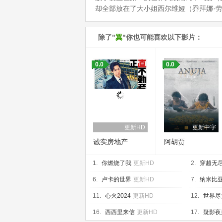
却全部放在了大小姐西尔维娅（乔拜娜·劳斯顿 Jo
除了"
翼
"你也可能喜欢以下影片：
0.0
0.0
更新HD
更新中字
诚实房地产
阿胡贾
Minerva 特别篇
1.
你燃烧了我
更新HD
2.
穿越无
HD
6.
卢卡的世界
更新HD
7.
纳米比
11.
心火2024
更新HD
12.
世界尽
16.
西西里来信
更新HD
17.
疑影夜