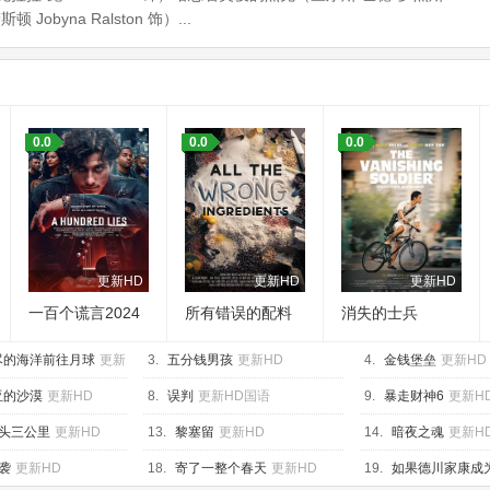
byna Ralston 饰）...
0.0
0.0
0.0
更新HD
更新HD
更新HD
一百个谎言2024
所有错误的配料
消失的士兵
尽的海洋前往月球
更新
3.
五分钱男孩
更新HD
4.
金钱堡垒
更新HD
亚的沙漠
更新HD
8.
误判
更新HD国语
9.
暴走财神6
更新H
头三公里
更新HD
13.
黎塞留
更新HD
14.
暗夜之魂
更新H
袭
更新HD
18.
寄了一整个春天
更新HD
19.
如果德川家康成