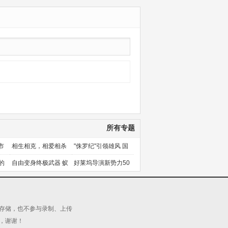
所有专题
市
相生相克，相爱相杀
"侏罗纪"引领雄风 国
产片下旬逆袭
的
自由变身终极武器 蚁
好莱坞导演新势力50
人能力使用者大盘点
人上篇
源存储，也不参与录制、上传
，谢谢！