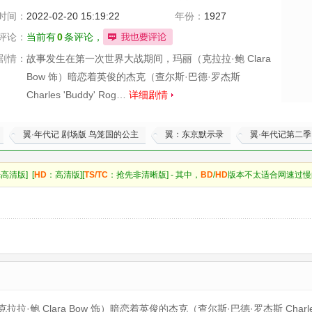
时间：
2022-02-20 15:19:22
年份：
1927
评论：
当前有
0
条评论，
剧情：
故事发生在第一次世界大战期间，玛丽（克拉拉·鲍 Clara
Bow 饰）暗恋着英俊的杰克（查尔斯·巴德·罗杰斯
Charles 'Buddy' Rog…
详细剧情
翼·年代记 剧场版 鸟笼国的公主
翼：东京默示录
翼·年代记第二季
高清版] [
HD
：高清版][
TS/TC
：抢先非清晰版] - 其中，
BD
/
HD
版本不太适合网速过慢
 Clara Bow 饰）暗恋着英俊的杰克（查尔斯·巴德·罗杰斯 Charles '