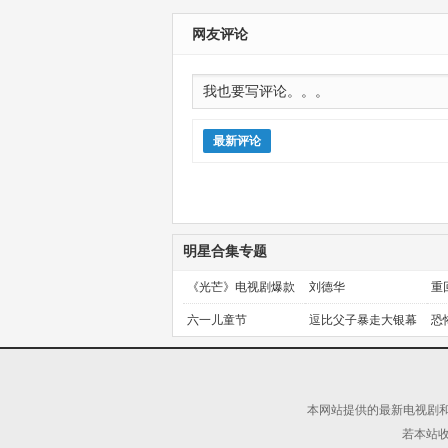
网友评论
最新评论
明星合集专题
《光芒》电视剧爆款
刘德华
重
预定！
金
六一儿童节
逗比父子暴走大银幕
恐
本网站提供的最新电视剧和
若本站