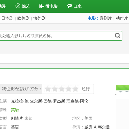
动漫
综艺
微电影
口水
日本剧
欧美剧
海外剧
电影：
喜剧片
动作片
|
|
|
我也要给这影片打分：
还行
很差
较差
还行
推荐
力荐
主演：
克拉拉·鲍
查尔斯·巴德·罗杰斯
理查德·阿伦
清晰：
英语
类型：
剧情片
未知
地区：
美国
语言：
英语
导演：
威廉·A·韦尔曼