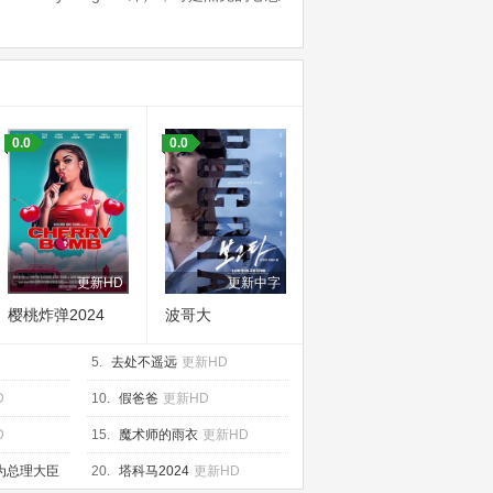
0.0
0.0
更新HD
更新中字
樱桃炸弹2024
波哥大
5.
去处不遥远
更新HD
D
10.
假爸爸
更新HD
D
15.
魔术师的雨衣
更新HD
为总理大臣
20.
塔科马2024
更新HD