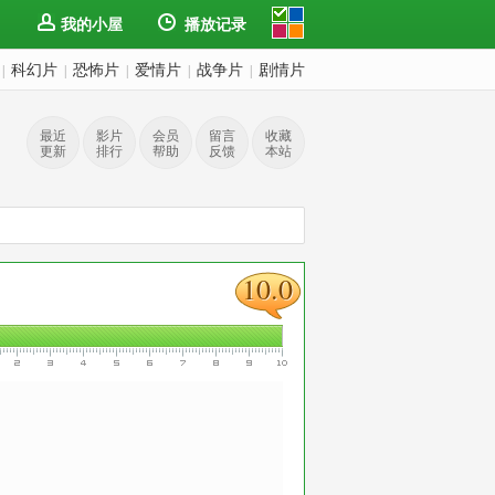
我的小屋
播放记录
科幻片
恐怖片
爱情片
战争片
剧情片
|
|
|
|
|
最近
影片
会员
留言
收藏
更新
排行
帮助
反馈
本站
10.0
10.0