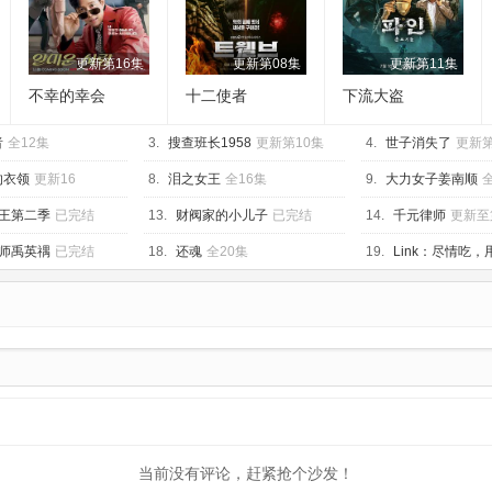
更新第16集
更新第08集
更新第11集
不幸的幸会
十二使者
下流大盗
者
全12集
3.
搜查班长1958
更新第10集
4.
世子消失了
更新第
的衣领
更新16
8.
泪之女王
全16集
9.
大力女子姜南顺
王第二季
已完结
13.
财阀家的小儿子
已完结
14.
千元律师
更新至
师禹英禑
已完结
18.
还魂
全20集
19.
Link：尽情吃，
结
当前没有评论，赶紧抢个沙发！