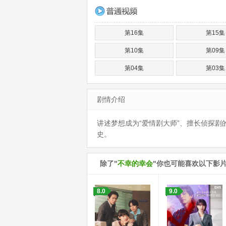
第16集
第15集
第10集
第09集
第04集
第03集
剧情介绍
讲述梦想成为“爱情剧大师”、擅长侦探剧
史。
除了"
不幸的幸会
"你也可能喜欢以下影
8.0
9.0