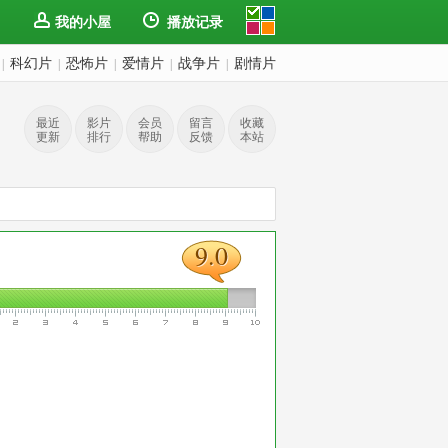
我的小屋
播放记录
科幻片
恐怖片
爱情片
战争片
剧情片
|
|
|
|
|
最近
影片
会员
留言
收藏
更新
排行
帮助
反馈
本站
9.0
9.0