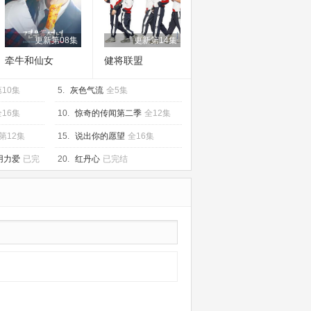
更新第08集
更新第14集
牵牛和仙女
健将联盟
10集
5.
灰色气流
全5集
全16集
10.
惊奇的传闻第二季
全12集
第12集
15.
说出你的愿望
全16集
用力爱
已完
20.
红丹心
已完结