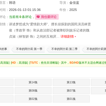
语言：
韩语
导演：
金佳蓝
时间：
2026-01-13 01:15:36
年份：
2025
评论：
当前有
0
条评论，
剧情：
讲述梦想成为“爱情剧大师”、擅长侦探剧的国民演员林贤
俊（李政宰 饰）和从政治部记者被降职到娱乐记者的魏
贞淑（林智妍 饰）之间的互相厌…
详细剧情
幸的事
不幸的阿什莉 第一季
不幸的阿什莉 第二季
不幸的阿什莉
高清版] [
HD
：高清版] [
TS/TC
：抢先非清晰版] - 其中，
BD
/
HD
版本不太适合网速过
第14集
第13集
第08集
第07集
第02集
第01集