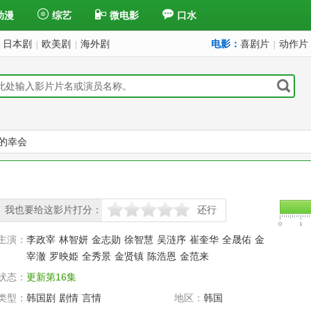
动漫
综艺
微电影
口水
日本剧
欧美剧
海外剧
电影：
喜剧片
动作片
|
|
|
的幸会
我也要给这影片打分：
还行
很差
较差
还行
推荐
力荐
主演：
李政宰
林智妍
金志勋
徐智慧
吴涟序
崔奎华
全晟佑
金
宰澈
罗映姫
全秀景
金贤镇
陈浩恩
金范来
状态：
更新第16集
类型：
韩国剧
剧情
言情
地区：
韩国