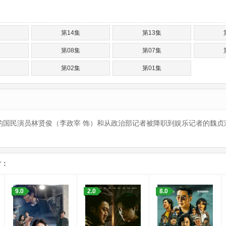
第14集
第13集
第08集
第07集
第02集
第01集
的国民演员林贤俊（李政宰 饰）和从政治部记者被降职到娱乐记者的魏贞
片：
9.0
2.0
8.0