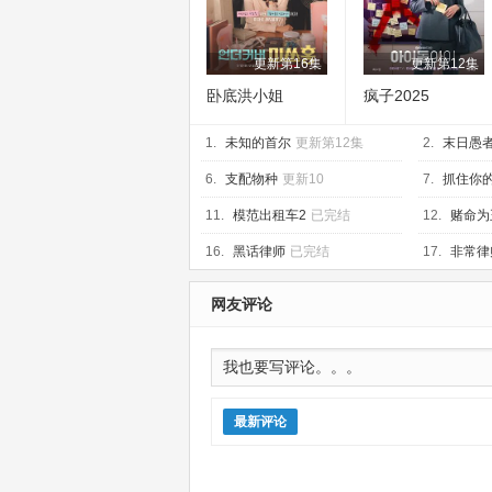
更新第16集
更新第12集
卧底洪小姐
疯子2025
1.
未知的首尔
更新第12集
2.
末日愚
6.
支配物种
更新10
7.
抓住你
11.
模范出租车2
已完结
12.
赌命为
16.
黑话律师
已完结
17.
非常律
网友评论
最新评论