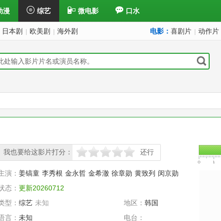
动漫
综艺
微电影
口水
日本剧
欧美剧
海外剧
电影：
喜剧片
动作片
|
|
|
我也要给这影片打分：
还行
很差
较差
还行
推荐
力荐
主演：
姜镐童
李秀根
金永哲
金希澈
徐章勋
黄致列
闵京勋
状态：
更新20260712
类型：
综艺
未知
地区：
韩国
语言：
未知
电台：