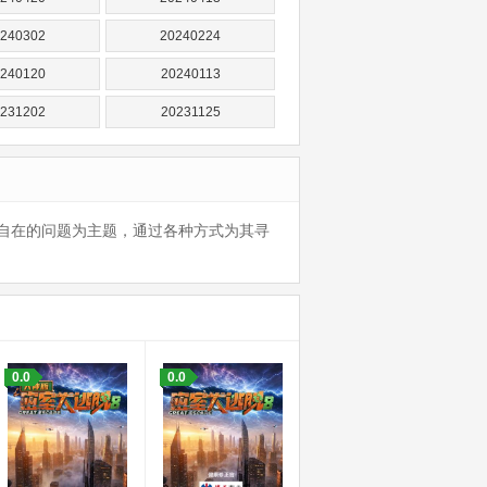
240302
20240224
240120
20240113
231202
20231125
231021
20231014
230902
20230826
230722
20230715
自在的问题为主题，通过各种方式为其寻
230610
20230603
230429
20230422
230318
20230318
0.0
0.0
0221119
20221112