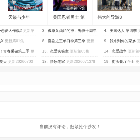
第1期
更新20260705纯享版
更新第02集
更新第05集
天籁与少年
美国忍者勇士 第
伟大的导游3
十八季
身恋爱大作战2
更新第
3.
孤单又灿烂的神：鬼怪十周年
4.
美国达人 第四季
特辑
更新第04集
X
更新第01集
8.
喜剧之王单口季第三季
更新
9.
我来到你的家乡
320260705第1期加更
20260628第4期
！青春采销第二季
更
13.
恋爱实验室
更新第05集
14.
恋爱战争
更新第
0第23期
夏天
更新20260703
18.
快乐老家
更新20260713加
19.
街头餐厅斗士
更
更版第3期
当前没有评论，赶紧抢个沙发！