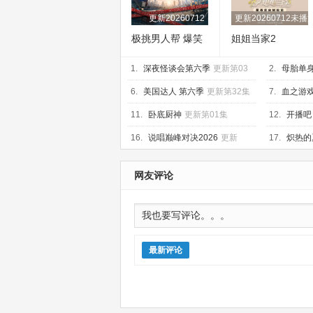
更新20260712
更新20260712未播
极挑男人帮 爆笑
姐姐当家2
精华版
1.
深夜怪谈会第六季
更新第03
2.
母胎单
集
04集
6.
美国达人 第六季
更新第32集
7.
血之游戏
11.
卧底厨神
更新第01集
12.
开播吧
新2026071
16.
说唱巅峰对决2026
更新
17.
炽热的
20260712第3期饭局
第4期
网友评论
最新评论