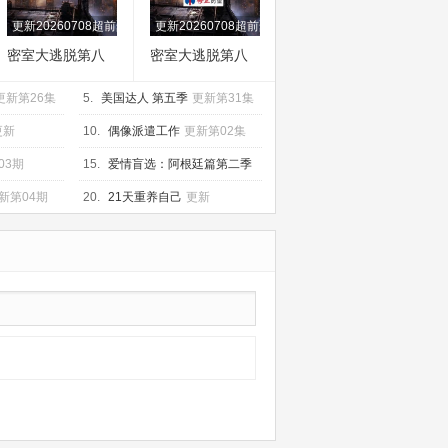
更新20260708超前聚会上大神版
更新20260708超前聚会上
密室大逃脱第八
密室大逃脱第八
季大神版
季
更新第26集
5.
美国达人 第五季
更新第31集
更新
10.
偶像派遣工作
更新第02集
03期
15.
爱情盲选：阿根廷篇第二季
更新第06集
新第04期
20.
21天重养自己
更新
20260708第8期