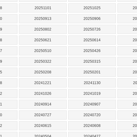
8
20251101
20251025
20
0
20250913
20250906
20
9
20250802
20250726
20
8
20250621
20250614
20
7
20250510
20250426
20
9
20250322
20250315
20
5
20250208
20250201
20
8
20241221
20241130
2
2
20241026
20241019
20
1
20240914
20240907
20
0
20240727
20240720
20
2
20240615
20240608
20
1
20240504
20240427
20