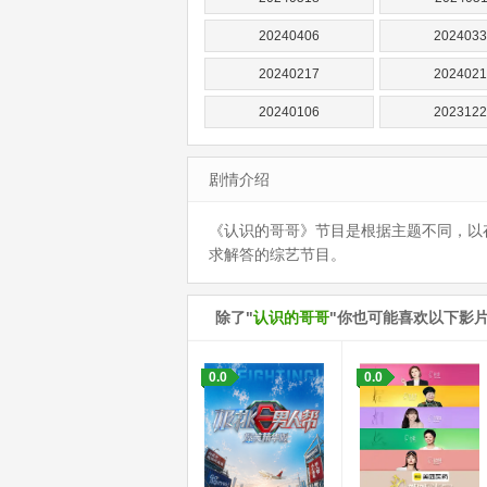
20240406
2024033
20240217
2024021
20240106
2023122
20231118
2023111
剧情介绍
20230930
2023092
20230819
2023081
《认识的哥哥》节目是根据主题不同，以
求解答的综艺节目。
20230708
2023070
20230527
2023052
除了"
认识的哥哥
"你也可能喜欢以下影
20230415
2023040
0.0
0.0
20230311
2023031