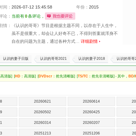
时间：
2026-07-12 15:45:58
年份：
2015
评论：
当前有
0
条评论，
剧情：
《认识的哥哥》节目是根据主题不同，以存在于人生中，
虽不是很重大，却会让人好奇不已，不得到答案就浑身不
自在的问题为主题，通过各种方式…
详细剧情
认识的妻子日版
认识的哥哥2021
认识的妻子2018
认识的哥哥2
高清版] [
HD
：高清版] [
DVDscr
：抢先清晰版] [
TS/TC
：抢先非清晰版] - 其中，
BD
/
8
20260621
20260614
20
9
20260502
20260425
20
1
20260314
20260207
20
3
20251213
20251206
2