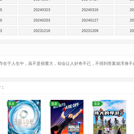
0
20240323
20240316
20
0
20240203
20240127
20
3
20231216
20231209
20
1
20231104
20231028
20
3
20230916
20230909
20
2
20230805
20230729
20
存在于人生中，虽不是很重大，却会让人好奇不已，不得到答案就浑身不
1
20230624
20230617
20
0
20230513
20230506
20
片：
8
20230401
20230325
20
0.0
0.0
0.0
1
20230304
20230225
2