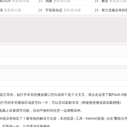
2026
更新第04集
13.
调频
更新第03集
14.
赌金
更新第10集
情
更新第12集
18.
宇宙面包店
更新第08集
19.
努力克服自卑的
12集
是正常的，如打开本页的播放窗口空白或有个是个大叉叉，请点击这里下载Flash 9插
，如打开的本页播放区域是空白一片，可以尝试刷新本页（网速慢使播放器加载稍慢)
电脑上音量调节功能，拉动平衡杆到任意一边调整语种。
没有响应了？最有效的解决方法是：IE浏览器--工具-- Internet选项--点击"删
，可暂停一会，让其缓冲后再播放