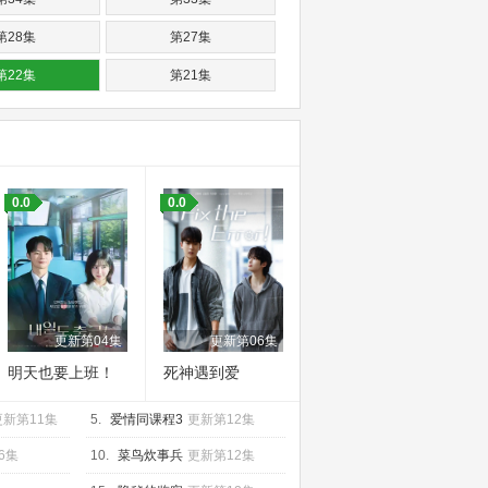
第28集
第27集
第22集
第21集
第16集
第15集
第10集
第09集
第04集
第03集
0.0
0.0
更新第04集
更新第06集
明天也要上班！
死神遇到爱
更新第11集
5.
爱情同课程3
更新第12集
6集
10.
菜鸟炊事兵
更新第12集