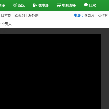
动漫
综艺
微电影
电视直播
口水
日本剧
欧美剧
海外剧
电影：
喜剧片
动作片
|
|
|
一个男人
下一集