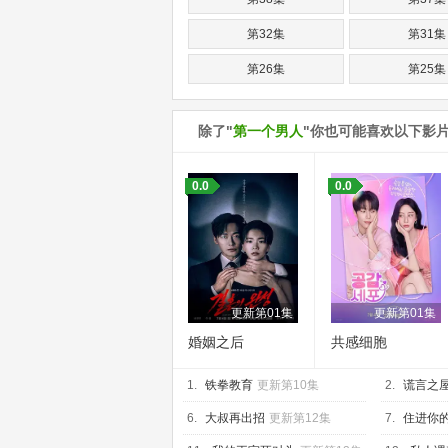
第32集
第31集
第26集
第25集
第20集
第19集
除了"
第一个男人
"你也可能喜欢以下影
第14集
第13集
第08集
第07集
0.0
0.0
第02集
第01集
更新第01集
更新第01集
婚姻之后
共感细胞
1.
铁拳教育
更新第10集
2.
谎言之
6.
大叔再出招
更新第12集
7.
住进你