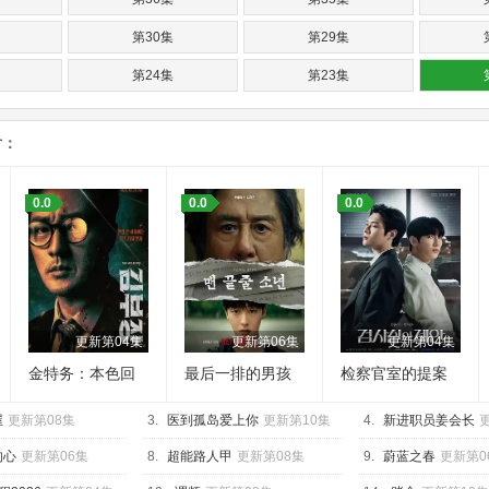
第30集
第29集
第24集
第23集
第18集
第17集
片：
第12集
第11集
第06集
第05集
0.0
0.0
0.0
更新第04集
更新第06集
更新第04集
金特务：本色回
最后一排的男孩
检察官室的提案
归
屋
更新第08集
3.
医到孤岛爱上你
更新第10集
4.
新进职员姜会长
的心
更新第06集
8.
超能路人甲
更新第08集
9.
蔚蓝之春
更新第0