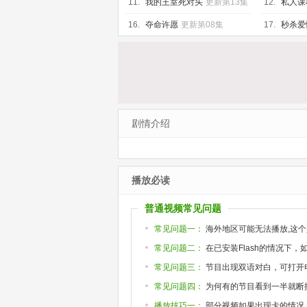
11.
我的王室死对头
更新第13集
12.
私人课程
16.
夺命许愿
更新第08集
17.
秒杀爱
剧情介绍
播放必读
普通视频常见问题
常见问题一：
海外地区可能无法播放,这个
常见问题二：
在已安装Flash的情况下
常见问题三：
节目出现双语对白，可打开
常见问题四：
为何有的节目看到一半就断掉或
播放技巧一：
部分视频如果出现卡的情况