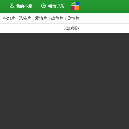
我的小屋
播放记录
科幻片
恐怖片
爱情片
战争片
剧情片
|
|
|
|
|
无法观看?