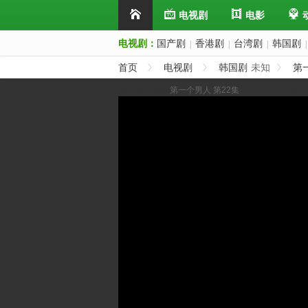
电视剧
电影
电视剧：
国产剧
香港剧
台湾剧
韩国剧
|
|
|
|
首页
电视剧
韩国剧
未知
第
展开/缩进选集
第一个男人 第22集
上一集