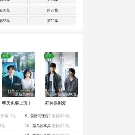
第28集
第27集
第22集
第21集
第16集
第15集
第10集
第09集
第04集
第03集
0.0
0.0
更新第04集
更新第06集
明天也要上班！
死神遇到爱
更新第11集
5.
爱情同课程3
更新第12集
6集
10.
菜鸟炊事兵
更新第12集