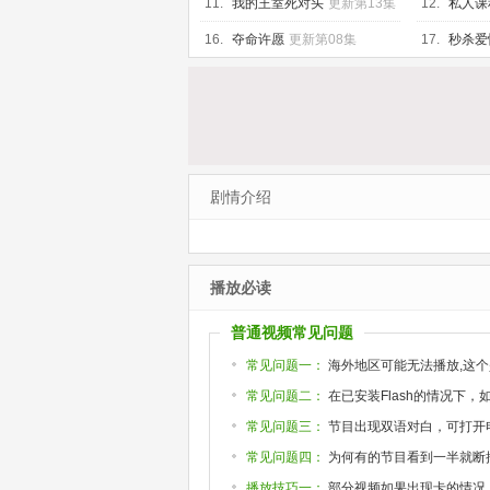
11.
我的王室死对头
更新第13集
12.
私人课程
16.
夺命许愿
更新第08集
17.
秒杀爱
剧情介绍
播放必读
普通视频常见问题
常见问题一：
海外地区可能无法播放,这个
常见问题二：
在已安装Flash的情况下
常见问题三：
节目出现双语对白，可打开
常见问题四：
为何有的节目看到一半就断掉或
播放技巧一：
部分视频如果出现卡的情况