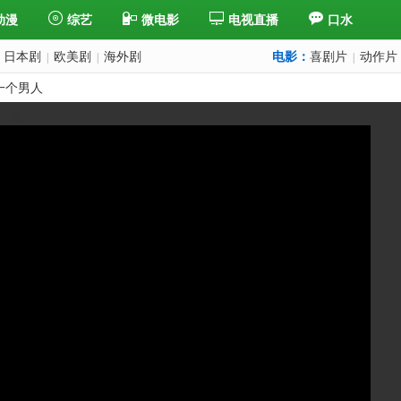
动漫
综艺
微电影
电视直播
口水
日本剧
欧美剧
海外剧
电影：
喜剧片
动作片
|
|
|
一个男人
下一集