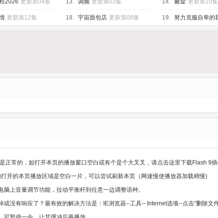
2026
更新第04集
13.
调频
更新第03集
14.
赌金
更新第10集
情
更新第12集
18.
宇宙面包店
更新第08集
19.
努力克服自卑的
12集
是正常的，如打开本页的播放窗口空白或有个是个大叉叉，请点击这里下载Flash 9插
，如打开的本页播放区域是空白一片，可以尝试刷新本页（网速慢使播放器加载稍慢)
电脑上音量调节功能，拉动平衡杆到任意一边调整语种。
没有响应了？最有效的解决方法是：IE浏览器--工具-- Internet选项--点击"删
，可暂停一会，让其缓冲后再播放