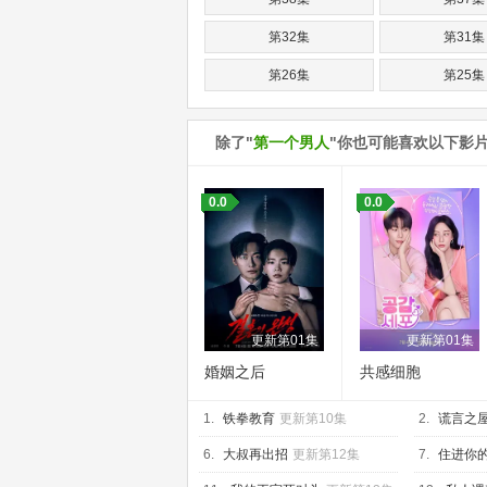
第32集
第31集
第26集
第25集
第20集
第19集
除了"
第一个男人
"你也可能喜欢以下影
第14集
第13集
第08集
第07集
0.0
0.0
第02集
第01集
更新第01集
更新第01集
婚姻之后
共感细胞
1.
铁拳教育
更新第10集
2.
谎言之
6.
大叔再出招
更新第12集
7.
住进你