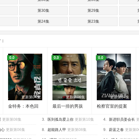
第30集
第29集
第24集
第23集
第18集
第17集
片：
第12集
第11集
第06集
第05集
0.0
0.0
0.0
更新第04集
更新第06集
更新第04集
金特务：本色回
最后一排的男孩
检察官室的提案
归
屋
更新第08集
3.
医到孤岛爱上你
更新第10集
4.
新进职员姜会长
的心
更新第06集
8.
超能路人甲
更新第08集
9.
蔚蓝之春
更新第0