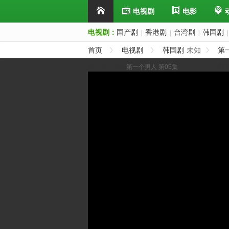
电视剧
电影
电视剧：
国产剧
香港剧
台湾剧
韩国剧
|
|
|
|
首页
电视剧
韩国剧
未知
第
展开/缩进选集
第一个男人 第05集
上一集